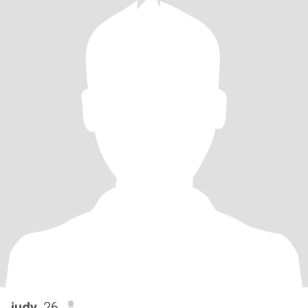
judy
, 26