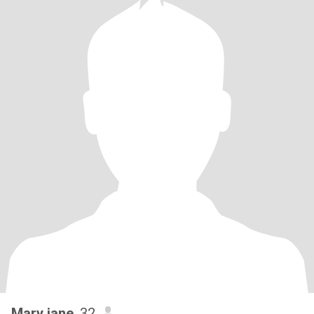
Mary jane
, 32