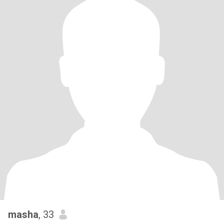
masha
, 33