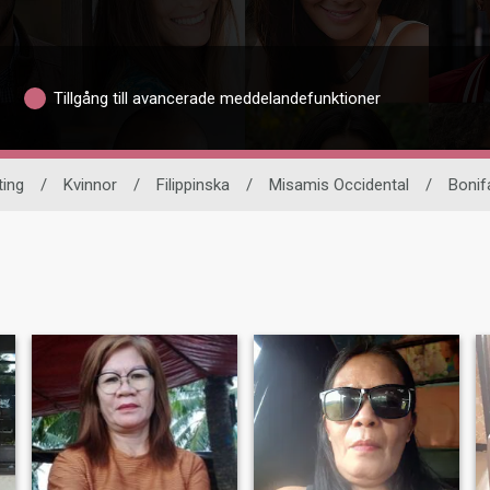
Tillgång till avancerade meddelandefunktioner
ting
/
Kvinnor
/
Filippinska
/
Misamis Occidental
/
Bonif