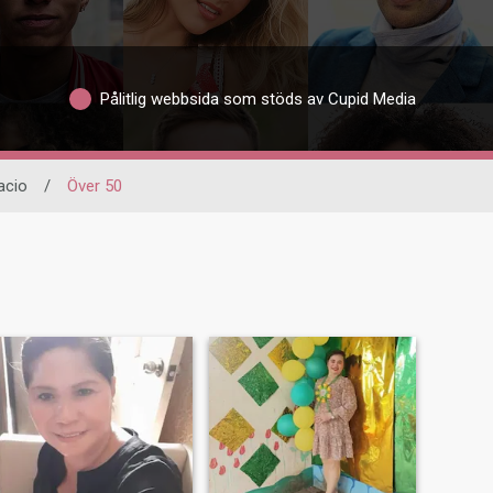
Pålitlig webbsida som stöds av Cupid Media
acio
/
Över 50