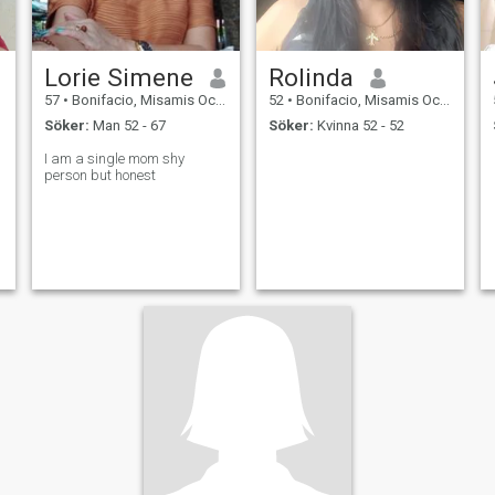
Lorie Simene
Rolinda
57
•
Bonifacio, Misamis Occidental, Filippinerna
52
•
Bonifacio, Misamis Occidental, Filippinerna
Söker:
Man 52 - 67
Söker:
Kvinna 52 - 52
I am a single mom shy
person but honest