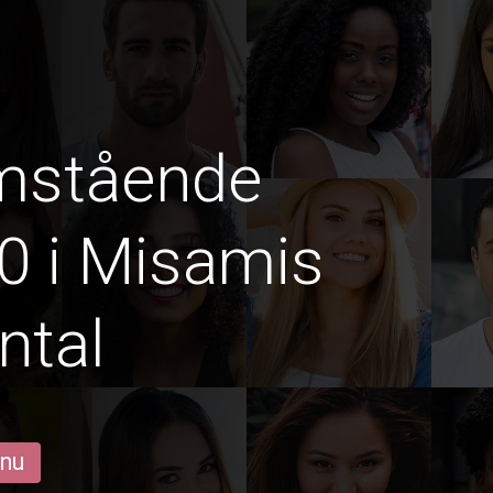
amstående
0 i Misamis
ntal
 nu