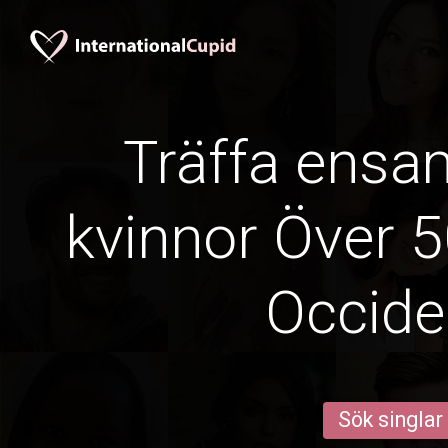
Träffa ens
kvinnor Över 5
Occide
Sök singlar