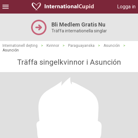
Logga in
Bli Medlem Gratis Nu
Träffa internationella singlar
Internationell dejting
>
Kvinnor
>
Paraguayanska
>
Asunción
>
Asunción
Träffa singelkvinnor i Asunción