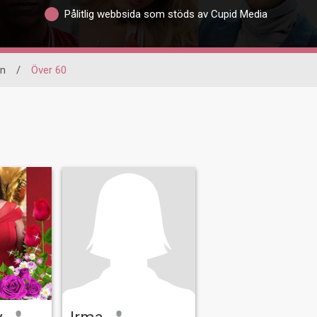
Pålitlig webbsida som stöds av Cupid Media
n
/
Över 60
y
Irma