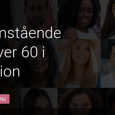
amstående
er 60 i
ion
 nu