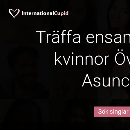
Träffa ens
kvinnor Öv
Asunc
Sök singlar