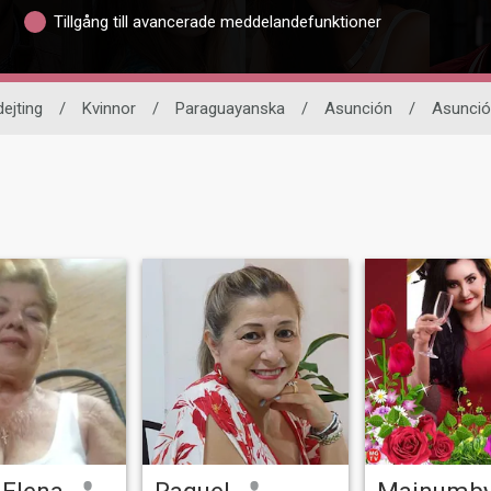
Tillgång till avancerade meddelandefunktioner
dejting
/
Kvinnor
/
Paraguayanska
/
Asunción
/
Asunció
 Elena
Raquel
Mainumb