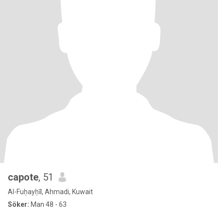
capote
, 51
Al-Fuḥayḥīl, Ahmadi, Kuwait
Söker:
Man 48 - 63