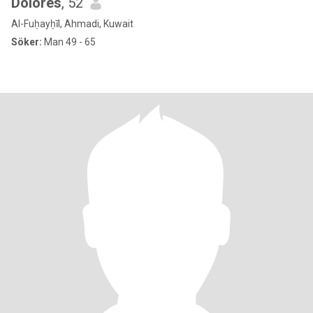
Dolores
, 52
Al-Fuḥayḥīl, Ahmadi, Kuwait
Söker:
Man 49 - 65