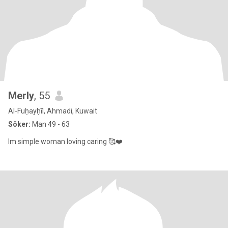
Merly
, 55
Al-Fuḥayḥīl, Ahmadi, Kuwait
Söker:
Man 49 - 63
Im simple woman loving caring 🥰❤️