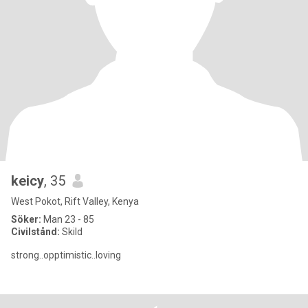
keicy
, 35
West Pokot, Rift Valley, Kenya
Söker:
Man 23 - 85
Civilstånd:
Skild
strong..opptimistic..loving