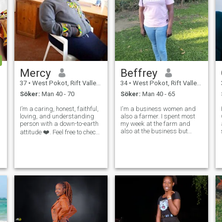
Mercy
Beffrey
37
•
West Pokot, Rift Valley, Kenya
34
•
West Pokot, Rift Valley, Kenya
Söker:
Man 40 - 70
Söker:
Man 40 - 65
I’m a caring, honest, faithful,
I'm a business women and
loving, and understanding
also a farmer. I spent most
person with a down-to-earth
my week at the farm and
also at the business but
attitude ❤️. Feel free to check
during weekends and
out my profile and see for
y
holidays I like cooking and
yourself if I’m genuine. I
travelling. I love learning new
understand that online
things and connecting with
interactions can be
positive people. Also, I like
uncertain, and many profiles
watching fo
may no