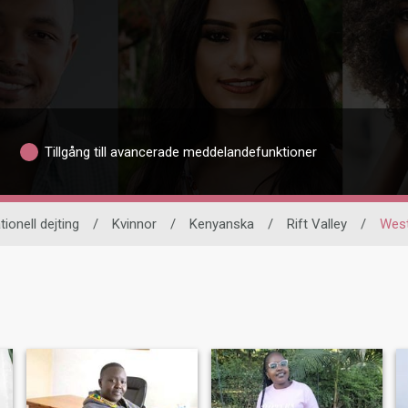
Tillgång till avancerade meddelandefunktioner
tionell dejting
/
Kvinnor
/
Kenyanska
/
Rift Valley
/
West