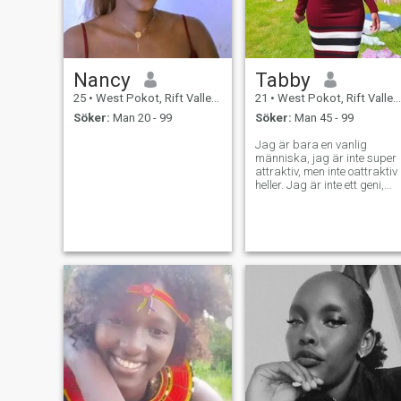
Nancy
Tabby
25
•
West Pokot, Rift Valley, Kenya
21
•
West Pokot, Rift Valley, Kenya
Söker:
Man 20 - 99
Söker:
Man 45 - 99
Jag är bara en vanlig
människa, jag är inte super
attraktiv, men inte oattraktiv
heller. Jag är inte ett geni,
men inte heller dum, jag har
några nära vänner, men jag
kan också umgås med vem
som helst, jag gillar att
stanna hemma Jag försöker
klä mig snyggt, men ibland
kämpar jag med det. Jag är
vänlig i textmeddelanden.
Men jag är blyg i
verkligheten, jag kan vara
fittig, men ibland är jag
tråkig. Jag känner mig
självsäker, men jag har
också ett ögonblick av
osäkerhet, jag är stark men
har också en svaghet. Jag