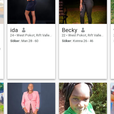
ida
Becky
24
•
West Pokot, Rift Valley, Kenya
22
•
West Pokot, Rift Valley, Kenya
Söker:
Man 28 - 60
Söker:
Kvinna 26 - 46
h