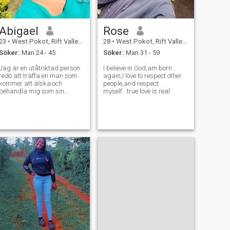
Abigael
Rose
23
•
West Pokot, Rift Valley, Kenya
28
•
West Pokot, Rift Valley, Kenya
Söker:
Man 24 - 45
Söker:
Man 31 - 59
Jag är en utåtriktad person
I believe in God,am born
redo att träffa en man som
again,I love to respect other
kommer att älska och
people,and respect
behandla mig som sin
myself...true love is real
drottning.. Letar efter en man
som kommer att vara redo
att starta en familj också