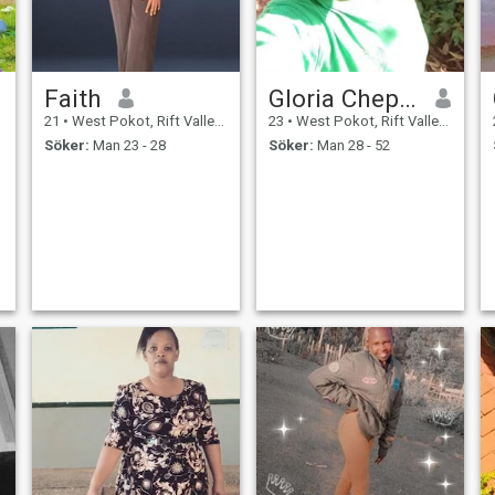
Faith
Gloria Chepchumba
21
•
West Pokot, Rift Valley, Kenya
23
•
West Pokot, Rift Valley, Kenya
Söker:
Man 23 - 28
Söker:
Man 28 - 52