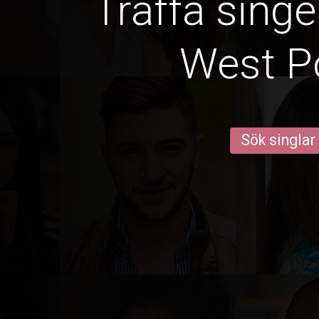
Träffa singe
West P
Sök singlar