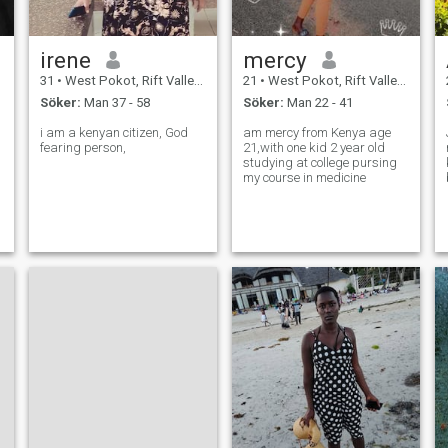
.
irene
mercy
31
•
West Pokot, Rift Valley, Kenya
21
•
West Pokot, Rift Valley, Kenya
Söker:
Man 37 - 58
Söker:
Man 22 - 41
i am a kenyan citizen, God
am mercy from Kenya age
fearing person,
21,with one kid 2 year old
studying at college pursing
my course in medicine