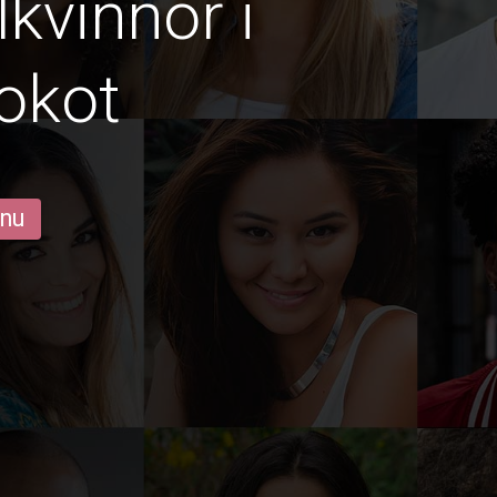
lkvinnor i
okot
 nu