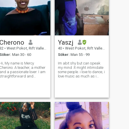
Cherono
Yaszj
32
•
West Pokot, Rift Valley, Kenya
40
•
West Pokot, Rift Valley, Kenya
Söker:
Man 30 - 60
Söker:
Man 55 - 99
Hi, My name is Mercy
Im abit shy but can speak
Cherono. A teacher, a mother
my mind .It might intimidate
and a passionate lover. I am
some people. i love to dance, i
straightforward and
love music as much as i
honest,romantic, genuine,
cannot sing i dont care
outgoing,fun and loving.
singing off key with an awful
When i am not working i love
crooky crickety voice Hahaha.
spending time with family,
i love comedy and my
working out, cooking, movies
laughter is rather akwardly
and nature walk
loud.