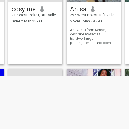
cosyline
Anisa
21
•
West Pokot, Rift Valley, Kenya
29
•
West Pokot, Rift Valley, Kenya
Söker:
Man 28 - 60
Söker:
Man 29 - 90
Am Anisa from Kenya, I
describe myself as
hardworking ,
patient,tolerant and open
minded person