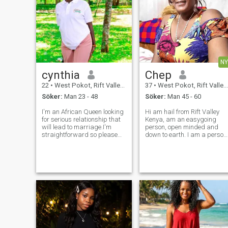
NY
cynthia
Chep
22
•
West Pokot, Rift Valley, Kenya
37
•
West Pokot, Rift Valley, Kenya
Söker:
Man 23 - 48
Söker:
Man 45 - 60
I'm an African Queen looking
Hi am hail from Rift Valley
for serious relationship that
Kenya, am an easygoing
will lead to marriage.I'm
person, open minded and
straightforward so please
down to earth. I am a person
I'm not here for sexual
who is positive about every
pleasures and Don't expect
aspect of life. There are man
me to send n**ds I don't do
things I like to do, to see, and
that .Respect goes both
to experience. My friends
ways ,so respect me and I
would describe me as loyal,
will resp