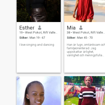
Esther
Mia
19
•
West Pokot, Rift Valley, Kenya
38
•
West Pokot, Rift Valley, Kenya
Söker:
Man 19 - 67
Söker:
Man 45 - 70
I love singing and dancing
Han är lugn, omtänksam oc
familjeorienterad. Jag
uppskattar ärlighet,
vänlighet och meningsfulla
samtal.