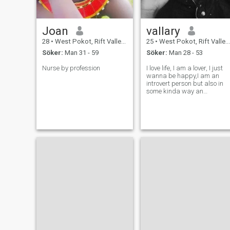
känner mig lycklig, men
gråter också utan anledning
Jag gillar att umgås med
Joan
vallary
folk. Men jag gillar också att
vara ensam.
28
•
West Pokot, Rift Valley, Kenya
25
•
West Pokot, Rift Valley, Kenya
Söker:
Man 31 - 59
Söker:
Man 28 - 53
Nurse by profession
I love life, I am a lover, I just
wanna be happy,I am an
introvert person but also in
some kinda way an
extrovert,I love trying new
things