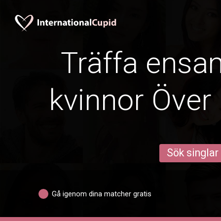
Träffa ens
kvinnor Över 
Sök singlar
Gå igenom dina matcher gratis