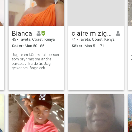
Bianca
claire mizigiro
45
•
Taveta, Coast, Kenya
41
•
Taveta, Coast, Kenya
Söker:
Man 50 - 85
Söker:
Man 51 - 71
Jag är en kärleksfull person
som bryr mig om andra,
oavsett vilka de är. Jag
tycker om långa och
meningsfulla samtal, njuter
av många saker i livet, och
är mycket kärleksfull och
respektfull. Jag är bara här
för att hitta sann kärlek. Jag
har klarat mig bra som
ensamstående mamma och
uppfostrar mina barn, nu är
jag fri att dejta och hitta
någon att slå mig ner med
och vara lycklig. Jag har
mina egna planer för
framtiden, hur är det med
dig?