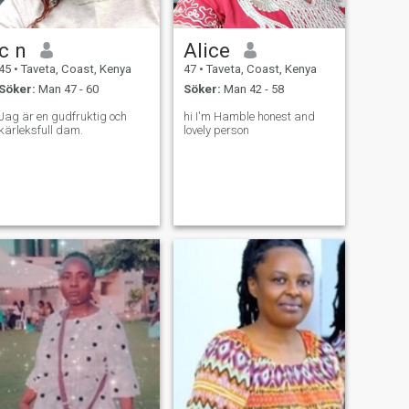
c n
Alice
45
•
Taveta, Coast, Kenya
47
•
Taveta, Coast, Kenya
Söker:
Man 47 - 60
Söker:
Man 42 - 58
Jag är en gudfruktig och
hi I'm Hamble honest and
kärleksfull dam.
lovely person