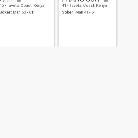
45
•
Taveta, Coast, Kenya
41
•
Taveta, Coast, Kenya
Söker:
Man 50 - 61
Söker:
Man 41 - 61
NÄSTA
brijoy
44
•
Taveta, Coast, Kenya