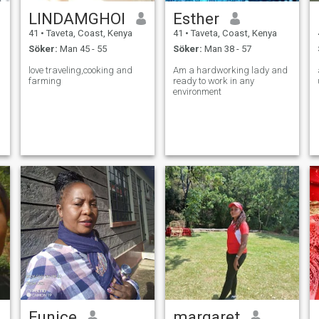
LINDAMGHOI
Esther
41
•
Taveta, Coast, Kenya
41
•
Taveta, Coast, Kenya
Söker:
Man 45 - 55
Söker:
Man 38 - 57
love traveling,cooking and
Am a hardworking lady and
farming
ready to work in any
environment
Eunice
margaret