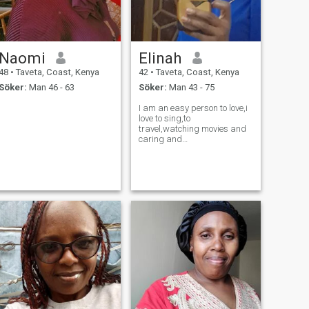
Naomi
Elinah
48
•
Taveta, Coast, Kenya
42
•
Taveta, Coast, Kenya
Söker:
Man 46 - 63
Söker:
Man 43 - 75
I am an easy person to love,i
love to sing,to
travel,watching movies and
caring and
loving,honest,understanding,humoruos
and love the nature