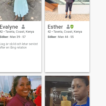
Evalyne
Esther
42
•
Taveta, Coast, Kenya
42
•
Taveta, Coast, Kenya
Söker:
Man 39 - 57
Söker:
Man 44 - 55
Jag är skild och letar seriöst
efter en lång relation