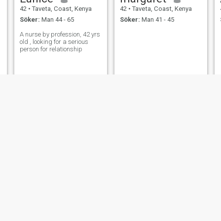
42
•
Taveta, Coast, Kenya
42
•
Taveta, Coast, Kenya
Söker:
Man 44 - 65
Söker:
Man 41 - 45
A nurse by profession, 42 yrs
old , looking for a serious
person for relationship
JB
Rufo
49
•
Taveta, Coast, Kenya
42
•
Taveta, Coast, Kenya