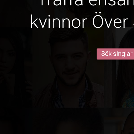
kvinnor Över 
Sök singlar