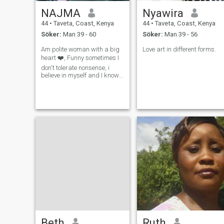
NAJMA
Nyawira
44
•
Taveta, Coast, Kenya
44
•
Taveta, Coast, Kenya
Söker:
Man 39 - 60
Söker:
Man 39 - 56
Am polite woman with a big
Love art in different forms.
heart ❤️, Funny sometimes I
don't tolerate nonsense, i
believe in myself and I know
what a man wants.
Beth
Ruth