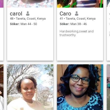
carol
Caro
48
•
Taveta, Coast, Kenya
41
•
Taveta, Coast, Kenya
Söker:
Man 44 - 50
Söker:
Man 38 - 46
Hardworking,sweet and
trustworthy