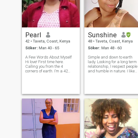
Pearl
Sunshine
42
•
Taveta, Coast, Kenya
48
•
Taveta, Coast, Kenya
Söker:
Man 40 - 65
Söker:
Man 48 - 60
A Few Words About Myself
Simple and down to earth
Hi love! First time here.
lady. Looking for a long term
Calling you from the 4
relationship, l respect people
corners of earth. I’m a 42
and humble in nature. I like
years old Kenyan beauty
traveling,admiring nature
with a soft heart, strong
and cooking of course with
spirit, and a deep belief in
my king.Waiting for you...life
real, lasting love. I believe in
is too short to waste time😍.
taking it slow; warm hugs,
Talking about sex and
meaningful