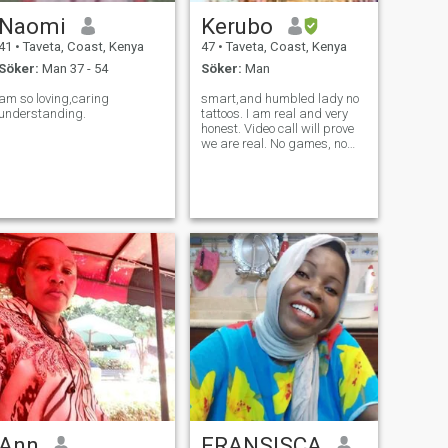
Naomi
Kerubo
41
•
Taveta, Coast, Kenya
47
•
Taveta, Coast, Kenya
Söker:
Man 37 - 54
Söker:
Man
am so loving,caring
smart,and humbled lady no
understanding.
tattoos. I am real and very
honest. Video call will prove
we are real. No games, no
time to waste. If you are a
player please skip my page.
Ann
FRANSISCA