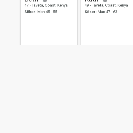
47
•
Taveta, Coast, Kenya
49
•
Taveta, Coast, Kenya
Söker:
Man 45 - 55
Söker:
Man 47 - 63
Margaret
Jessica
47
•
Taveta, Coast, Kenya
48
•
Taveta, Coast, Kenya