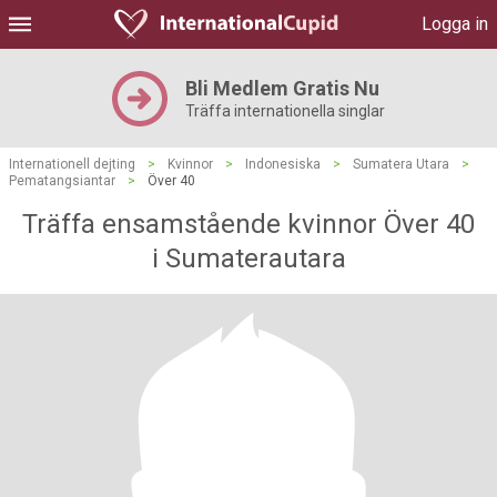
Logga in
Bli Medlem Gratis Nu
Träffa internationella singlar
Internationell dejting
>
Kvinnor
>
Indonesiska
>
Sumatera Utara
>
Pematangsiantar
>
Över 40
Träffa ensamstående kvinnor Över 40
i Sumaterautara