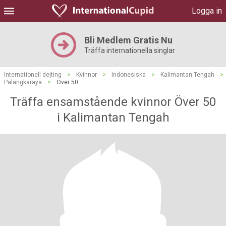
Logga in
Bli Medlem Gratis Nu
Träffa internationella singlar
Internationell dejting
>
Kvinnor
>
Indonesiska
>
Kalimantan Tengah
>
Palangkaraya
>
Över 50
Träffa ensamstående kvinnor Över 50
i Kalimantan Tengah