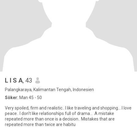
L I S A
, 43
Palangkaraya, Kalimantan Tengah, Indonesien
Söker:
Man 45 - 50
Very spoiled, firm and realistic.. I like traveling and shopping... I love
peace.. I don't like relationships full of drama... .A mistake
repeated more than once is a decision.. Mistakes that are
repeated more than twice are habitu