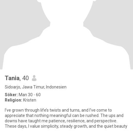
Tania
, 40
Sidoarjo, Jawa Timur, Indonesien
Söker:
Man 30 - 60
Religion:
Kristen
I’ve grown through life’s twists and turns, and I’ve come to
appreciate that nothing meaningful can be rushed. The ups and
downs have taught me patience, resilience, and perspective.
These days, I value simplicity, steady growth, and the quiet beauty