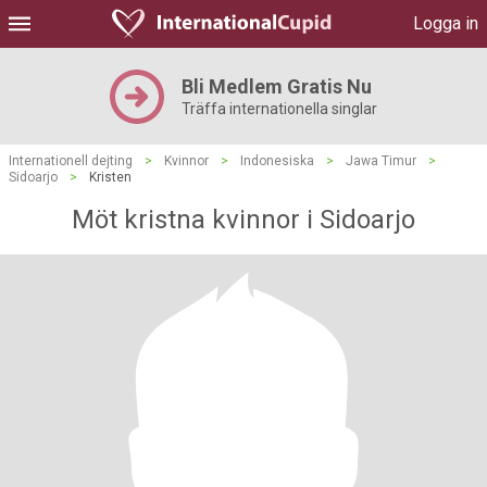
Logga in
Bli Medlem Gratis Nu
Träffa internationella singlar
Internationell dejting
>
Kvinnor
>
Indonesiska
>
Jawa Timur
>
Sidoarjo
>
Kristen
Möt kristna kvinnor i Sidoarjo