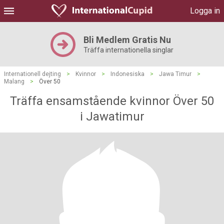
Logga in
Bli Medlem Gratis Nu
Träffa internationella singlar
Internationell dejting
>
Kvinnor
>
Indonesiska
>
Jawa Timur
>
Malang
>
Över 50
Träffa ensamstående kvinnor Över 50
i Jawatimur