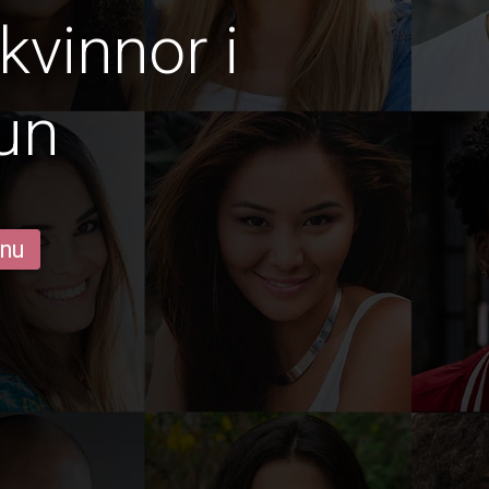
vinnor i
un
 nu