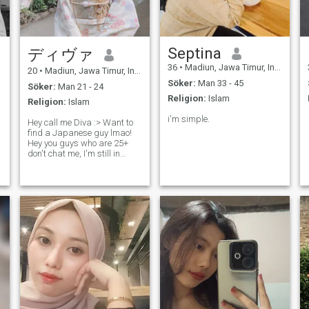
Septina
ディヴァ
36
•
Madiun, Jawa Timur, Indonesien
20
•
Madiun, Jawa Timur, Indonesien
Söker:
Man 33 - 45
Söker:
Man 21 - 24
Religion:
Islam
Religion:
Islam
i'm simple.
Hey call me Diva :> Want to
find a Japanese guy lmao!
Hey you guys who are 25+
don't chat me, I'm still in
college and 20 years old
ahahaah and I'm scared of
you, go away thank you :)