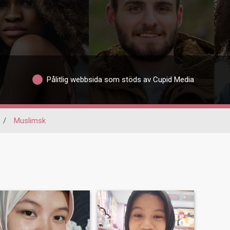
Pålitlig webbsida som stöds av Cupid Media
/
Muslimsk