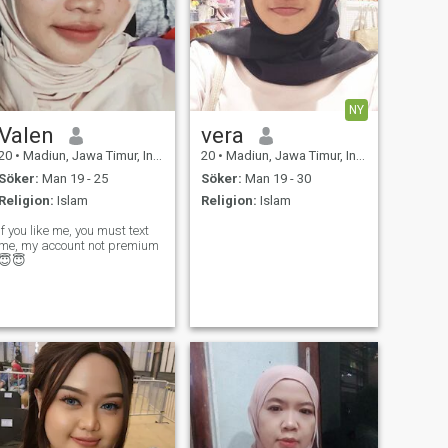
NY
Valen
vera
20
•
Madiun, Jawa Timur, Indonesien
20
•
Madiun, Jawa Timur, Indonesien
Söker:
Man 19 - 25
Söker:
Man 19 - 30
Religion:
Islam
Religion:
Islam
If you like me, you must text
me, my account not premium
😇😇