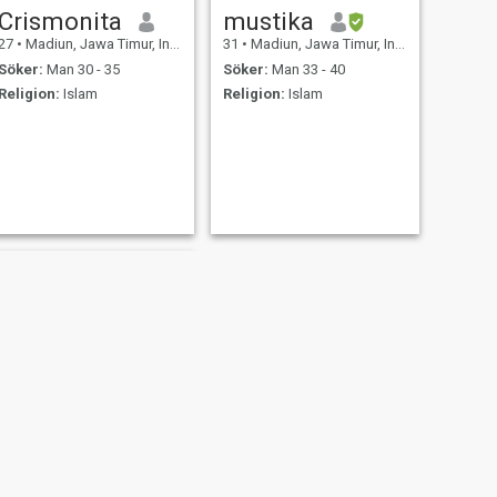
Crismonita
mustika
27
•
Madiun, Jawa Timur, Indonesien
31
•
Madiun, Jawa Timur, Indonesien
Söker:
Man 30 - 35
Söker:
Man 33 - 40
Religion:
Islam
Religion:
Islam
NÄSTA
Fatma