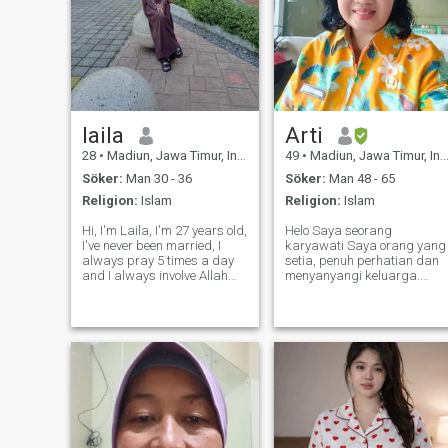
laila
Arti
28
•
Madiun, Jawa Timur, Indonesien
49
•
Madiun, Jawa Timur, Indonesien
Söker:
Man 30 - 36
Söker:
Man 48 - 65
Religion:
Islam
Religion:
Islam
Hi, I'm Laila, I'm 27 years old,
Helo Saya seorang
I've never been married, I
karyawati Saya orang yang
always pray 5 times a day
setia, penuh perhatian dan
and I always involve Allah
menyanyangi keluarga.
SWT in all aspects of my life,
Saya dari lereng gung
I'm a humorous, honest,
alangkah senangnya jika
respectful ,Romantic person.
setiap hari di pantai
Patient, not selfish And love
memandang lautan yang
family Ready to get
biru angin bertiup sepoi
sepoi dan ditemani
minuman kelapa muda ya