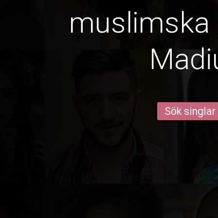
muslimska k
Madi
Sök singlar