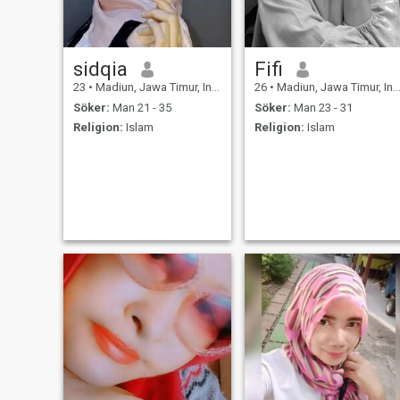
sidqia
Fifi
23
•
Madiun, Jawa Timur, Indonesien
26
•
Madiun, Jawa Timur, Indonesien
Söker:
Man 21 - 35
Söker:
Man 23 - 31
Religion:
Islam
Religion:
Islam