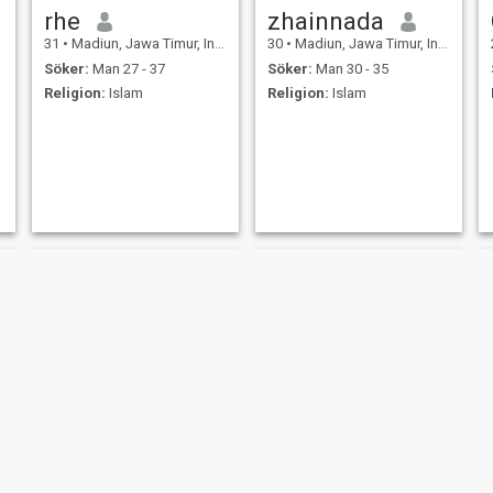
rhe
zhainnada
31
•
Madiun, Jawa Timur, Indonesien
30
•
Madiun, Jawa Timur, Indonesien
Söker:
Man 27 - 37
Söker:
Man 30 - 35
Religion:
Islam
Religion:
Islam
Desi Pujawati
kiya