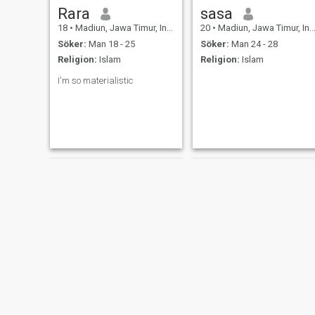
Rara
sasa
18
•
Madiun, Jawa Timur, Indonesien
20
•
Madiun, Jawa Timur, Indonesien
Söker:
Man 18 - 25
Söker:
Man 24 - 28
Religion:
Islam
Religion:
Islam
I'm so materialistic
desi
Dewi