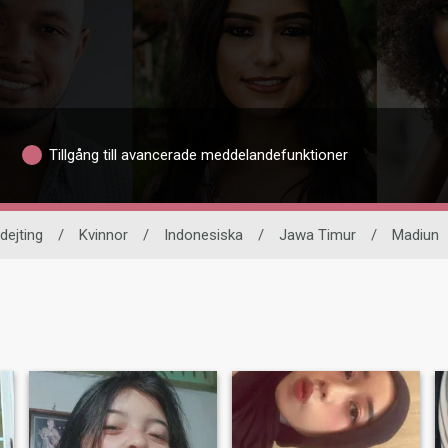
Tillgång till avancerade meddelandefunktioner
 dejting
/
Kvinnor
/
Indonesiska
/
Jawa Timur
/
Madiun