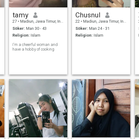
tamy
Chusnul
27
•
Madiun, Jawa Timur, Indonesien
22
•
Madiun, Jawa Timur, Indonesien
Söker:
Man 30 - 43
Söker:
Man 24 - 31
Religion:
Islam
Religion:
Islam
I'm a cheerful woman and
have a hobby of cooking