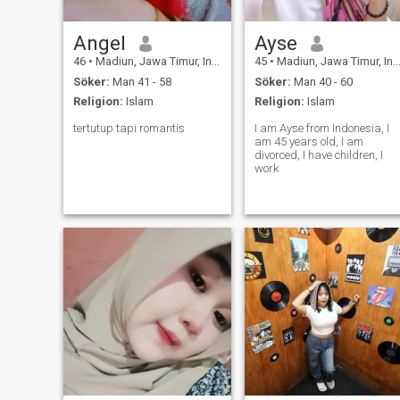
Angel
Ayse
46
•
Madiun, Jawa Timur, Indonesien
45
•
Madiun, Jawa Timur, Indonesien
Söker:
Man 41 - 58
Söker:
Man 40 - 60
Religion:
Islam
Religion:
Islam
tertutup tapi romantis
I am Ayse from Indonesia, I
am 45 years old, I am
divorced, I have children, I
work