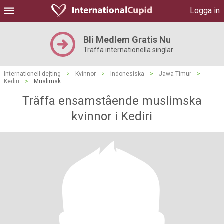
Logga in
Bli Medlem Gratis Nu
Träffa internationella singlar
Internationell dejting
>
Kvinnor
>
Indonesiska
>
Jawa Timur
>
Kediri
>
Muslimsk
Träffa ensamstående muslimska
kvinnor i Kediri