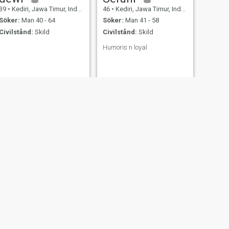
39
•
Kediri, Jawa Timur, Indonesien
46
•
Kediri, Jawa Timur, Indonesien
Söker:
Man 40 - 64
Söker:
Man 41 - 58
Civilstånd:
Skild
Civilstånd:
Skild
Humoris n loyal
NÄSTA
zahra
40
•
Kediri, Jawa Timur, Indonesien