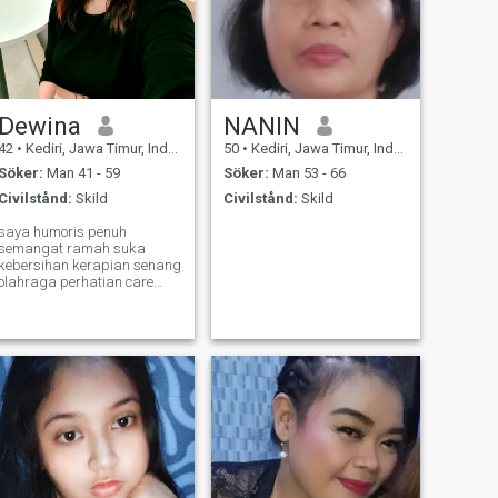
Dewina
NANIN
42
•
Kediri, Jawa Timur, Indonesien
50
•
Kediri, Jawa Timur, Indonesien
Söker:
Man 41 - 59
Söker:
Man 53 - 66
Civilstånd:
Skild
Civilstånd:
Skild
saya humoris penuh
semangat ramah suka
kebersihan kerapian senang
olahraga perhatian care
dengan lingkungan
keluarga teman positif vibes
dan family girls