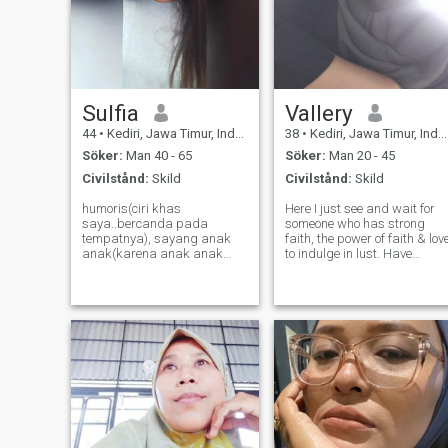
Sulfia
Vallery
44
•
Kediri, Jawa Timur, Indonesien
38
•
Kediri, Jawa Timur, Indonesien
Söker:
Man 40 - 65
Söker:
Man 20 - 45
Civilstånd:
Skild
Civilstånd:
Skild
humoris(ciri khas
Here I just see and wait for
saya..bercanda pada
someone who has strong
tempatnya), sayang anak
faith, the power of faith & lov
anak(karena anak anak
to indulge in lust. Have
masa depan dunia), saya
seriousness and strong
suka masak(mencoba resep
commitment. Makes long
Baru), berkebun. berternak,
distance relationships feel
suka melihat lihat ketempat
close. And in marriage he
yang asri dan setia dengan
has the principle of being
pasangan. dan sedikit
faithful
manja.