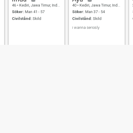
46
•
Kediri, Jawa Timur, Indonesien
40
•
Kediri, Jawa Timur, Indonesien
Söker:
Man 41 - 57
Söker:
Man 37 - 54
Civilstånd:
Skild
Civilstånd:
Skild
i wanna seriosly
maria
Watiningsih
50
•
Kediri, Jawa Timur, Indonesien
41
•
Kediri, Jawa Timur, Indonesien