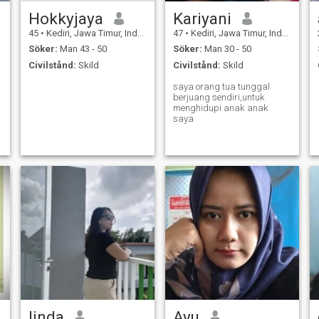
Hokkyjaya
Kariyani
45
•
Kediri, Jawa Timur, Indonesien
47
•
Kediri, Jawa Timur, Indonesien
Söker:
Man 43 - 50
Söker:
Man 30 - 50
Civilstånd:
Skild
Civilstånd:
Skild
saya orang tua tunggal
berjuang sendiri,untuk
menghidupi anak anak
saya
linda
Ayu