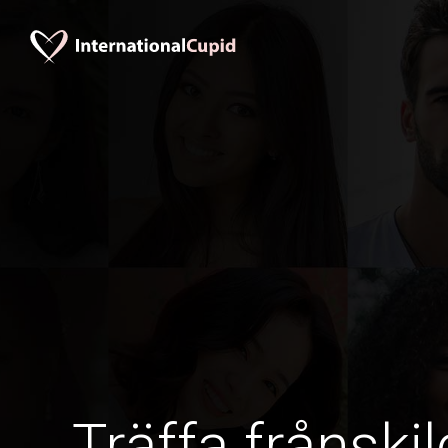
Träffa frånskil