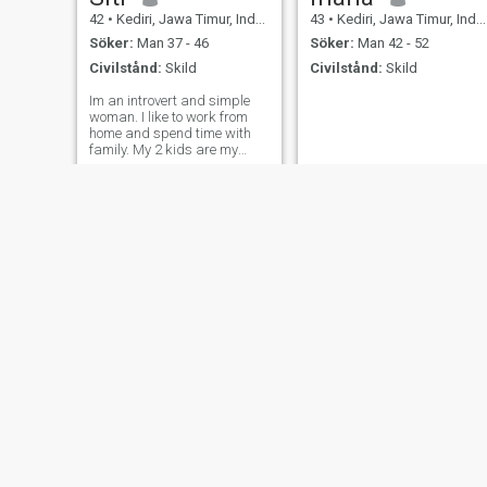
42
•
Kediri, Jawa Timur, Indonesien
43
•
Kediri, Jawa Timur, Indonesien
Söker:
Man 37 - 46
Söker:
Man 42 - 52
Civilstånd:
Skild
Civilstånd:
Skild
Im an introvert and simple
woman. I like to work from
home and spend time with
family. My 2 kids are my
spirit and happiness.
Novita ajeng
Tsania
25
•
Kediri, Jawa Timur, Indonesien
41
•
Kediri, Jawa Timur, Indonesien