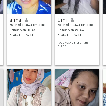
anna
Erni
50
•
Kediri, Jawa Timur, Indonesien
55
•
Kediri, Jawa Timur, Indonesien
Söker:
Man 50 - 65
Söker:
Man 49 - 64
Civilstånd:
Skild
Civilstånd:
Skild
hobby saya menanam
bunga