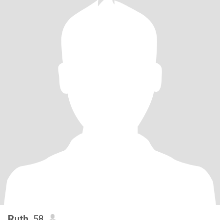
Ruth
, 58