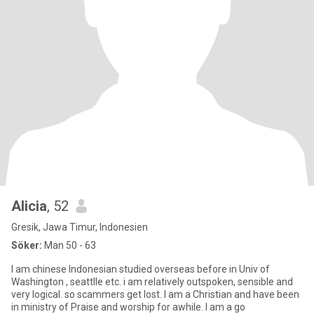
Alicia
, 52
Gresik, Jawa Timur, Indonesien
Söker:
Man 50 - 63
I am chinese Indonesian studied overseas before in Univ of
Washington , seattlle etc. i am relatively outspoken, sensible and
very logical. so scammers get lost. I am a Christian and have been
in ministry of Praise and worship for awhile. I am a go