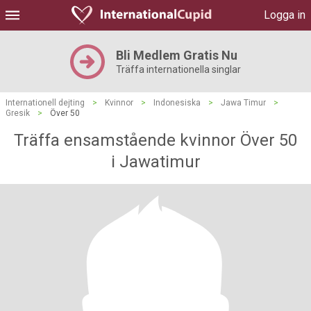
Logga in
Bli Medlem Gratis Nu
Träffa internationella singlar
Internationell dejting
>
Kvinnor
>
Indonesiska
>
Jawa Timur
>
Gresik
>
Över 50
Träffa ensamstående kvinnor Över 50
i Jawatimur