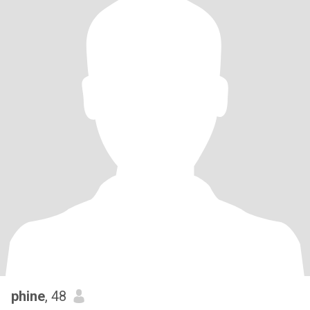
phine
, 48