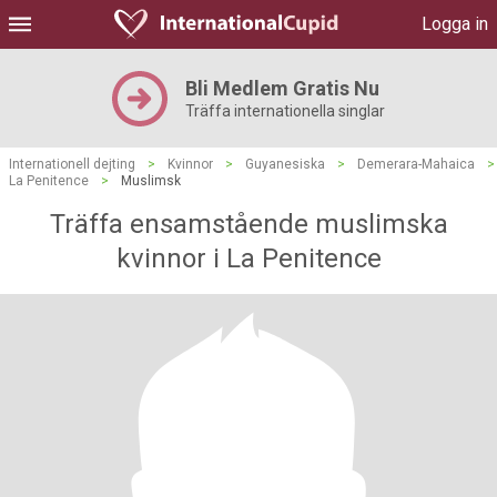
Logga in
Bli Medlem Gratis Nu
Träffa internationella singlar
Internationell dejting
>
Kvinnor
>
Guyanesiska
>
Demerara-Mahaica
>
La Penitence
>
Muslimsk
Träffa ensamstående muslimska
kvinnor i La Penitence