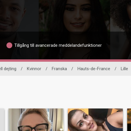
Tillgång till avancerade meddelandefunktioner
ll dejting
/
Kvinnor
/
Franska
/
Hauts-de-France
/
Lille