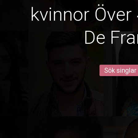
kvinnor Över 
De Fr
Sök singlar