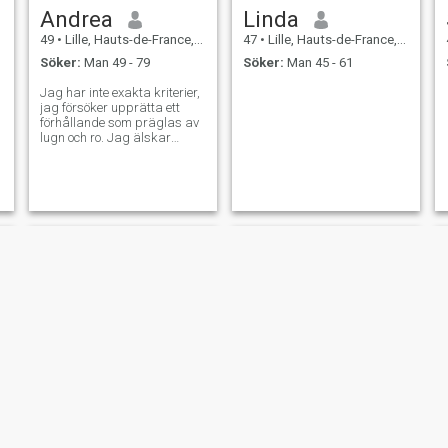
Andrea
Linda
49
•
Lille, Hauts-de-France, Frankrike
47
•
Lille, Hauts-de-France, Frankrike
Söker:
Man 49 - 79
Söker:
Man 45 - 61
Jag har inte exakta kriterier,
jag försöker upprätta ett
förhållande som präglas av
lugn och ro. Jag älskar
dans, musik, yoga,
promenader, natur,
trädgårdsarbete, bio,
restauranger, livet.
Force
Osipyan patrisia