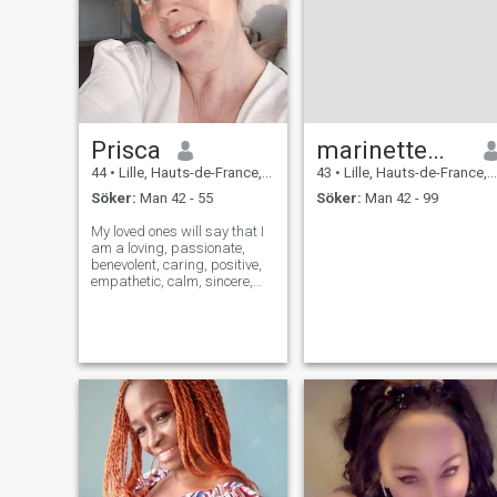
Prisca
marinettemeliss
44
•
Lille, Hauts-de-France, Frankrike
43
•
Lille, Hauts-de-France, Frankrike
Söker:
Man 42 - 55
Söker:
Man 42 - 99
My loved ones will say that I
am a loving, passionate,
benevolent, caring, positive,
empathetic, calm, sincere,
honest person (I can't stand
lying, nor that I am lied to),
discreet but with character,
faithful, open-minded,
curious to discover new th