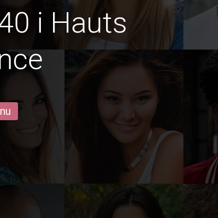
40 i Hauts
ance
 nu