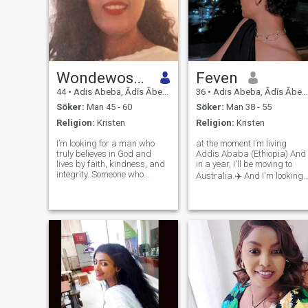
Wondewossen Abebe
Feven
44
•
Adis Abeba, Ādīs Ābeba, Etiopien
36
•
Adis Abeba, Ādīs Ābeba, Etiopien
Söker:
Man 45 - 60
Söker:
Man 38 - 55
Religion:
Kristen
Religion:
Kristen
I’m looking for a man who
at the moment I’m living
truly believes in God and
Addis Ababa (Ethiopia) And
lives by faith, kindness, and
in a year, I'll be moving to
integrity. Someone who
Australia.✈️ And I'm looking
understands that a strong
for someone who lives in
relationship is built on trust,
Australia Melbourne 🇦🇺
respect, and shared
but we can chat even if
spiritual values. I admire a
they're in another country…I
man who prays, who leads
believe in God 😇 I am not a
with love, a
perfect