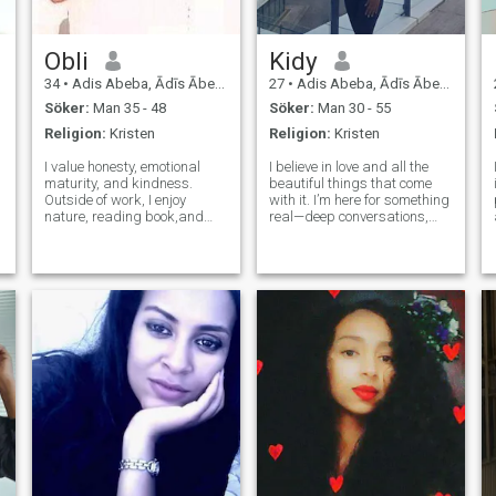
Obli
Kidy
34
•
Adis Abeba, Ādīs Ābeba, Etiopien
27
•
Adis Abeba, Ādīs Ābeba, Etiopien
Söker:
Man 35 - 48
Söker:
Man 30 - 55
Religion:
Kristen
Religion:
Kristen
I value honesty, emotional
I believe in love and all the
maturity, and kindness.
beautiful things that come
Outside of work, I enjoy
with it. I’m here for something
nature, reading book,and
real—deep conversations,
time with family and friends.
shared laughter, and a
meaningful connection. If
you're also looking for a
serious relationship built on
trust and respect, let’s see
wh