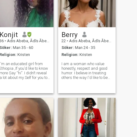
Konjit
Berry
36
•
Adis Abeba, Ādīs Ābeba, Etiopien
22
•
Adis Abeba, Ādīs Ābeba, Etiopien
Söker:
Man 35 - 60
Söker:
Man 24 - 35
Religion:
Kristen
Religion:
Kristen
I'm an educated girl from
I am a woman who value
Ethiopia ,If you’d like to know
honestly, respect and good
more Say “hi”. I didn’t reveal
humor. I believe in treating
a lot about my Self for you to
others the way I'd like to be
read on purpose. Rather we
treated and I strive to live by
chat, talk, engage in
this principle in all aspects of
conversation to get to know
my life." In my free time, I love
each other instead of us
exploring new hiking trails or
reading through a long page
trying out