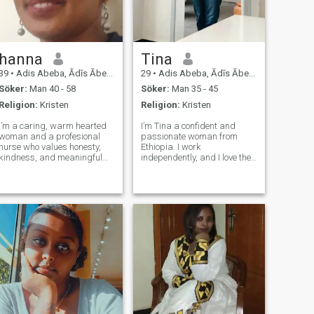
hanna
Tina
39
•
Adis Abeba, Ādīs Ābeba, Etiopien
29
•
Adis Abeba, Ādīs Ābeba, Etiopien
Söker:
Man 40 - 58
Söker:
Man 35 - 45
Religion:
Kristen
Religion:
Kristen
I’m a caring, warm hearted
I’m Tina a confident and
woman and a profesional
passionate woman from
nurse who values honesty,
Ethiopia. I work
kindness, and meaningful
independently, and I love the
connection. I’m here to meet
freedom that gives me to
someone sincere, respectful,
enjoy life fully. I’m someone
and open-minded someone
who knows what she wants
who appreciates inner
—and I’m not afraid to go for
beauty, loyalty, and genuine
it. I love movies, music,
connection.
traveling, long walks