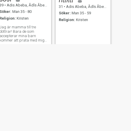
39
•
Adis Abeba, Ādīs Ābeba, Etiopien
31
•
Adis Abeba, Ādīs Ābeba, Etiopien
Söker:
Man 35 - 80
Söker:
Man 35 - 59
Religion:
Kristen
Religion:
Kristen
Jag är mamma till tre
döttrar! Bara de som
accepterar mina barn
kommer att prata med mig
alla ni förfalskningar, skriv
inte till mig om du inte är en
riktig person och jag vill inte
att en dum man ska prata
med mig eftersom jag är en
mycket bra och vacker
självsäker kvinna
NÄSTA
mikela
22
•
Adis Abeba, Ādīs Ābeba, Etiopien