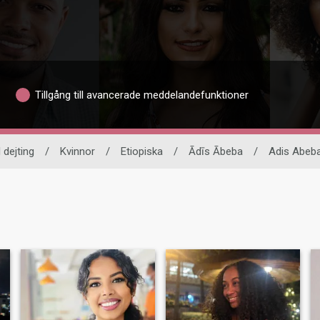
Tillgång till avancerade meddelandefunktioner
 dejting
/
Kvinnor
/
Etiopiska
/
Ādīs Ābeba
/
Adis Abeb