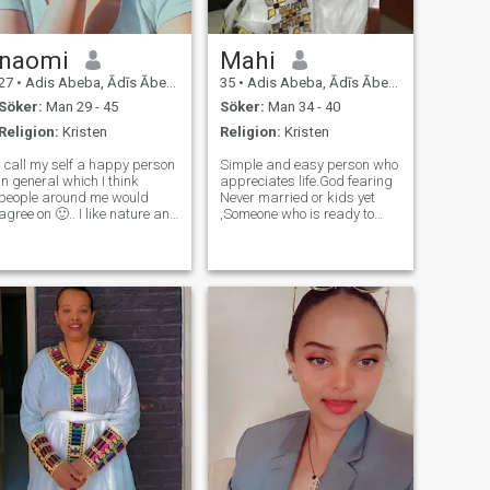
naomi
Mahi
27
•
Adis Abeba, Ādīs Ābeba, Etiopien
35
•
Adis Abeba, Ādīs Ābeba, Etiopien
Söker:
Man 29 - 45
Söker:
Man 34 - 40
Religion:
Kristen
Religion:
Kristen
I call my self a happy person
Simple and easy person who
in general which I think
appreciates life.God fearing
people around me would
Never married or kids yet
agree on 🙂.. I like nature and
,Someone who is ready to
good music. I appreciate
start a family Hopefully soon
honesty and like to be around
God willing . I am still single
kind and good-hearted
for a reason its not because i
people - it feels awesome. I
have too much Criteria or
am positive and hopeful
anything its just i did
about life