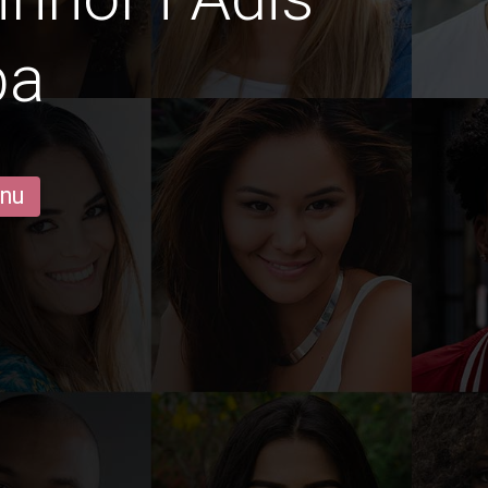
ba
 nu