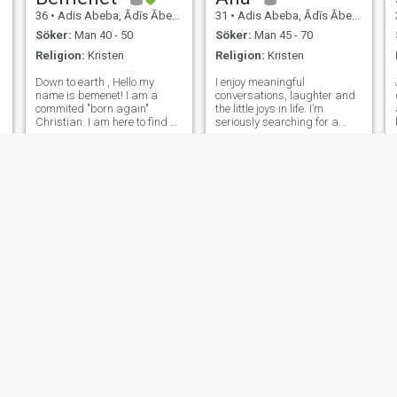
36
•
Adis Abeba, Ādīs Ābeba, Etiopien
31
•
Adis Abeba, Ādīs Ābeba, Etiopien
Söker:
Man 40 - 50
Söker:
Man 45 - 70
Religion:
Kristen
Religion:
Kristen
Down to earth , Hello my
I enjoy meaningful
name is bemenet! I am a
conversations, laughter and
commited "born again"
the little joys in life. I’m
Christian. I am here to find a
seriously searching for a
good husband My interests
stable relationship that could
include: church,
grow into marriage. I value
cooking/baking, watching
honesty, loyalty, and trust
movies/TV. I enjoy an
above all and I hope to find
occasional evening out but
someone who shares the
mostly just spending evening
same mind
Lemlem
zowe💖
26
•
Adis Abeba, Ādīs Ābeba, Etiopien
20
•
Adis Abeba, Ādīs Ābeba, Etiopien