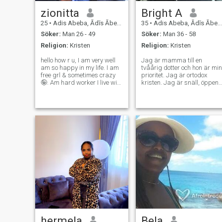
zionitta
Bright A
25
•
Adis Abeba, Ādīs Ābeba, Etiopien
35
•
Adis Abeba, Ādīs Ābeba, Etiopien
Söker:
Man 26 - 49
Söker:
Man 36 - 58
Religion:
Kristen
Religion:
Kristen
hello how r u, I am very well
Jag är mamma till en
am so happy in my life. I am
tvåårig dotter och hon är min
free grl & sometimes crazy
prioritet. Jag är ortodox
🤪. Am hard worker I live with
kristen. Jag är snäll, öppen
my family. Just be free to
och ärlig. Jag är alltid redo
talk. I love people as I grow in
att bygga en god, respektful
ethiopia we like social life &
och verklig vänskap först. Vi
chill together. And if u not
får se vart det tar oss. Jag
respect word
letar inte efter perfektion uta
efter verklighet. Inga falska
profiler.
hermela
Bela