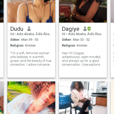
Dudu
Dagiye
34
•
Adis Abeba, Ādīs Ābeba, Etiopien
33
•
Adis Abeba, Ādīs Ābeba, Etiopien
Söker:
Man 39 - 55
Söker:
Man 33 - 52
Religion:
Kristen
Religion:
Kristen
"I'm a soft, feminine woman
Hey! I’m Dagiye,
who believes in warmth,
adventurous, open-minded,
grace, and the beauty of true
and always up for a good
connection. I adore romance,
conversation. I love exploring
meaningful conversation,
new places and meeting
and creating a peaceful,
people who share a genuine
loving space for the right
connection. Whether it’s trying
man. I admire strength,
new foods, traveling, or just
kindness, and leadership in
enjoying a quiet evening, I’m
a partner
all about