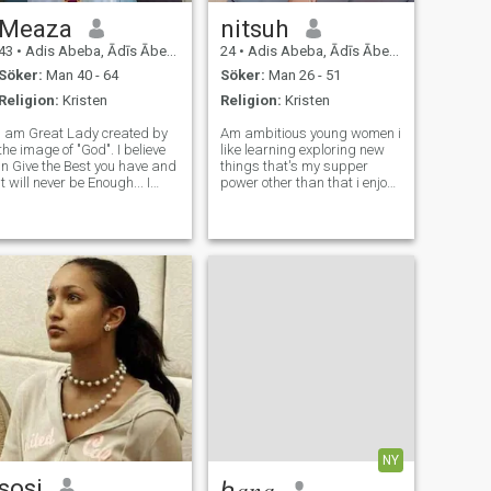
Meaza
nitsuh
43
•
Adis Abeba, Ādīs Ābeba, Etiopien
24
•
Adis Abeba, Ādīs Ābeba, Etiopien
Söker:
Man 40 - 64
Söker:
Man 26 - 51
Religion:
Kristen
Religion:
Kristen
I am Great Lady created by
Am ambitious young women i
the image of "God". I believe
like learning exploring new
in Give the Best you have and
things that's my supper
it will never be Enough... I
power other than that i enjoy
want to contact with man
spending time with family
who have special sense of
am introvert that's Why am
hummer and having natural
here 😁 My weakness am a
and original sense knowing
slight beat sensitive but am
what he really need in his lif
lover too 🥰
NY
sosi
ℎ𝑎𝑛𝑎