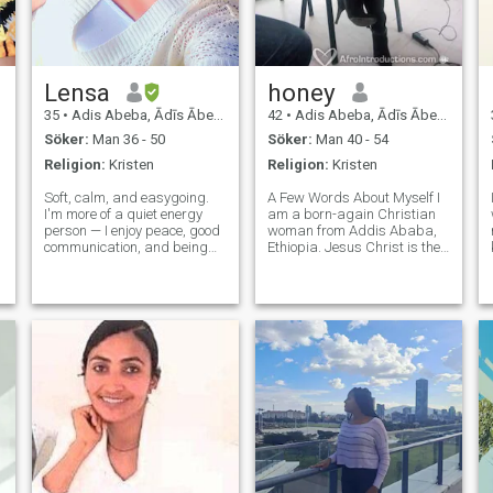
Lensa
honey
35
•
Adis Abeba, Ādīs Ābeba, Etiopien
42
•
Adis Abeba, Ādīs Ābeba, Etiopien
Söker:
Man 36 - 50
Söker:
Man 40 - 54
Religion:
Kristen
Religion:
Kristen
Soft, calm, and easygoing.
A Few Words About Myself I
,
I'm more of a quiet energy
am a born-again Christian
person — I enjoy peace, good
woman from Addis Ababa,
communication, and being
Ethiopia. Jesus Christ is the
h
around genuine people. I
foundation of my life, and I
don't chase attention or play
desire to live according to
games. I value honesty,
God’s Word..I believe and
emotional maturity, and a
seek for God-centered
man who follows through.
relationship that leads to
When I'm not
marriage.