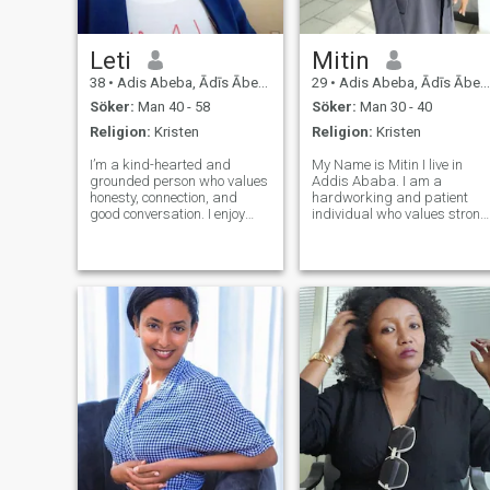
Leti
Mitin
38
•
Adis Abeba, Ādīs Ābeba, Etiopien
29
•
Adis Abeba, Ādīs Ābeba, Etiopien
Söker:
Man 40 - 58
Söker:
Man 30 - 40
Religion:
Kristen
Religion:
Kristen
I’m a kind-hearted and
My Name is Mitin I live in
grounded person who values
Addis Ababa. I am a
honesty, connection, and
hardworking and patient
good conversation. I enjoy
individual who values strong
simple things—like a walk in
relationships and good
the evening, music that
friendships. I am committed
speaks to the soul, and
to personal growth and
sharing a laugh over coffee.
building positive connections
I’m here to meet someone
with others. My strengths
genuine who’s rea
include dedication,