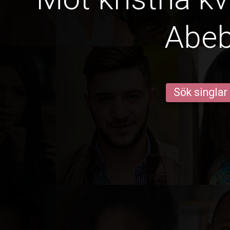
Abe
Sök singlar