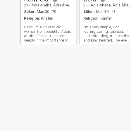
21
•
Adis Abeba, Ādīs Ābeba, Etiopien
35
•
Adis Abeba, Ādīs Ābeba, Etiopien
Söker:
Man 30 - 70
Söker:
Man 30 - 43
Religion:
Kristen
Religion:
Kristen
Hello! I'm a 23-year-old
I'm a very simple, God
woman from beautiful Addis
fearing, caring, talented,
Ababa, Ethiopia. I believe
understanding, trustworthy
deeply in the importance of
and kind hearted. I believe
kindness, loyalty, and
live and let live. I hate liars.
meaningful connection. I’m
I'm fun loving down to earth
someone who enjoys life’s
and optimist. I love traveling,
quieter, deeper moments —
sight seeing, listening
whether I’m reading a good
spiritual songs and reading
book, watching
NY
NY
Meri
fertuna
28
•
Adis Abeba, Ādīs Ābeba, Etiopien
23
•
Adis Abeba, Ādīs Ābeba, Etiopien