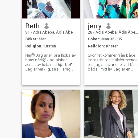
Beth
jerry
31
•
Adis Abeba, Ādīs Ābeba, Etiopien
28
•
Adis Abeba, Ādīs Ābeba, Etiopien
Söker:
Man
Söker:
Man 35 - 85
Religion:
Kristen
Religion:
Kristen
Hej🙂 Jag är en bra flicka av
Skönhet kommer från både
hans nåd😊 Jag älskar
karaktär och självförtroende
Jesus av hela mitt hjärta💕
och jag strävar efter att få in
Jag är verklig, snäll, ärlig
båda i mitt liv. Jag är en
Jag försöker förstå
utbildad, hårt arbetande oc
människor i olika natur och
positiv kvinna som tycker om
situation, är så bärande för
goda samtal, skratt och att
de människor jag verkligen
utforska nya upplevelser.
älskar, och älskar dem
Jag tror på lojalitet,
tillbaka som de älskar mig,
förtroende och ömsesidigt
jag ger inte upp hoppet jag
stöd. Hon hoppades hitta en
tycker om att tro att
uppriktig man för ett
morgondagen kommer att bli
varaktigt förhållande som
bättre🙂 Mitt andliga liv är
kunde leda till äktenskap.
den Kristus är min främsta
prioritet! - Nej, det gör jag
inte. - Nej. - Okej.