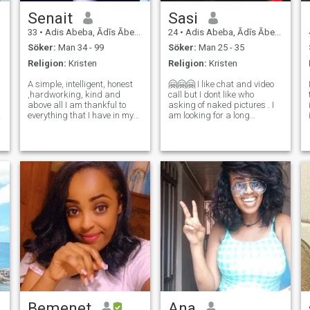
Senait
Sasi
33
•
Adis Abeba, Ādīs Ābeba, Etiopien
24
•
Adis Abeba, Ādīs Ābeba, Etiopien
Söker:
Man 34 - 99
Söker:
Man 25 - 35
Religion:
Kristen
Religion:
Kristen
A simple, intelligent, honest
🤗🤗🤗 I like chat and video
,hardworking, kind and
call but I dont like who
above all I am thankful to
asking of naked pictures . I
everything that I have in my
am looking for a long
life. I am that kind of girl who
relationship with the boy I
l
believes in her self.now am
love and he loves me and I
looking for real connection
will be protector and a good
and relationship.if you are
wife . If he can come and
n
visite in my country ...
Bemenet
Ana