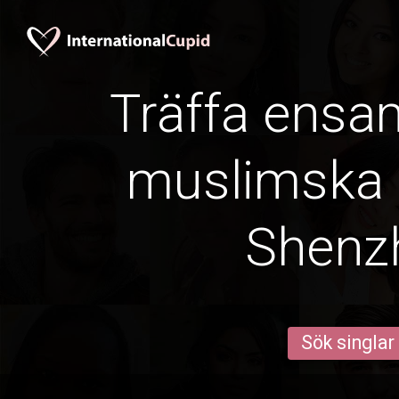
Träffa ens
muslimska k
Shenz
Sök singlar