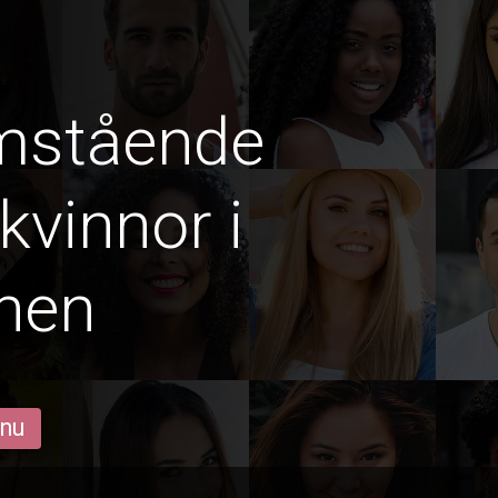
amstående
vinnor i
hen
 nu