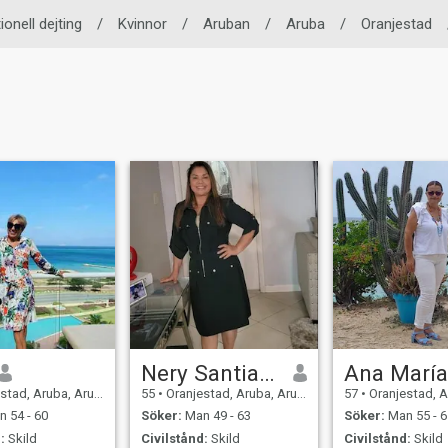
ionell dejting
/
Kvinnor
/
Aruban
/
Aruba
/
Oranjestad
Nery Santiago
Ana Marí
tad, Aruba, Aruba
55
•
Oranjestad, Aruba, Aruba
57
•
Oranjestad, Ar
 54 - 60
Söker:
Man 49 - 63
Söker:
Man 55 - 6
:
Skild
Civilstånd:
Skild
Civilstånd:
Skild