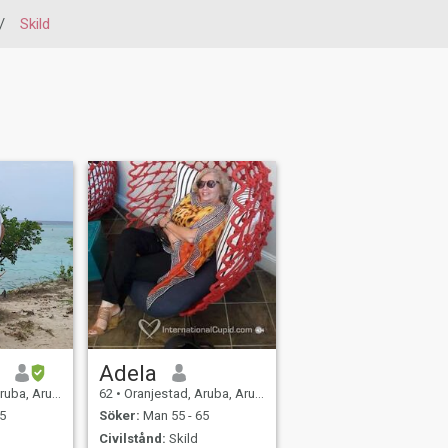
/
Skild
a
Adela
uba, Aruba
62
•
Oranjestad, Aruba, Aruba
5
Söker:
Man 55 - 65
Civilstånd:
Skild