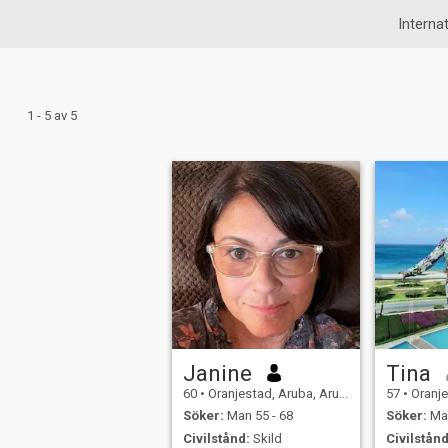
Internat
1 - 5 av 5
Janine
Tina
60
•
Oranjestad, Aruba, Aruba
57
•
Oranjes
Söker:
Man 55 - 68
Söker:
Man
Civilstånd:
Skild
Civilstånd