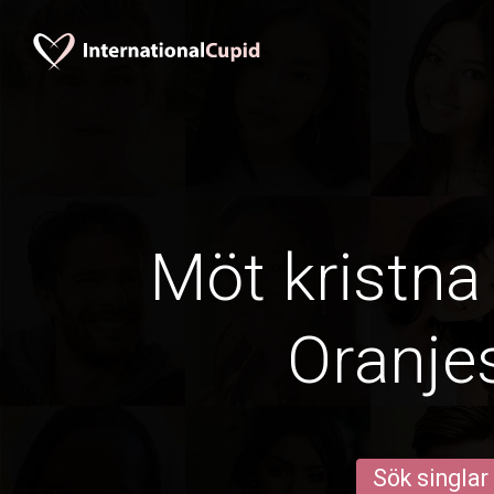
Möt kristna 
Oranje
Sök singlar