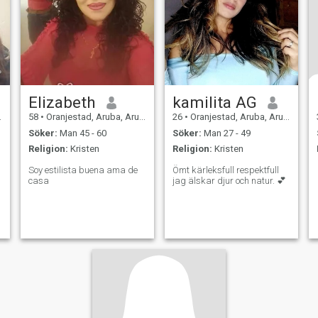
Elizabeth
kamilita AG
58
•
Oranjestad, Aruba, Aruba
26
•
Oranjestad, Aruba, Aruba
Söker:
Man 45 - 60
Söker:
Man 27 - 49
Religion:
Kristen
Religion:
Kristen
Soy estilista buena ama de
Ömt kärleksfull respektfull
casa
jag älskar djur och natur. 💕