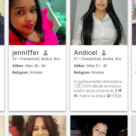
jenniffer
Andicel
34
•
Oranjestad, Aruba, Aruba
31
•
Oranjestad, Aruba, Aruba
Söker:
Man 40 - 60
Söker:
Man 31 - 42
Religion:
Kristen
Religion:
Kristen
Orgullosamente Venezolana
🇻🇪100% desde la música
cuatro arpa y maracas🎸🪇
🪗, hasta la arepa 😁🇻🇪el
amor a mis raíces lo llevo en
la sangre❤️🇻🇪. Soy una
mujer encantadora,
luchadora y sencilla. Me amo
a mi misma porqué he vivido
momentos duros