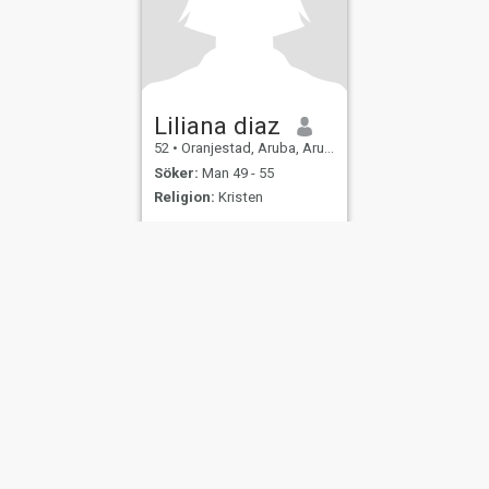
Liliana diaz
52
•
Oranjestad, Aruba, Aruba
Söker:
Man 49 - 55
Religion:
Kristen
er
Användarvillkor
Återbetalningspolicy
Integritetspolicy
Cookiepolicy
Dejti
IL MIL, INC. located at 200 Townsend St., Unit 43, San Francisco CA 94