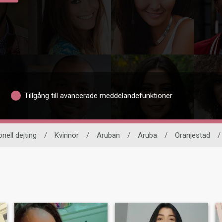
Tillgång till avancerade meddelandefunktioner
onell dejting
/
Kvinnor
/
Aruban
/
Aruba
/
Oranjestad
/