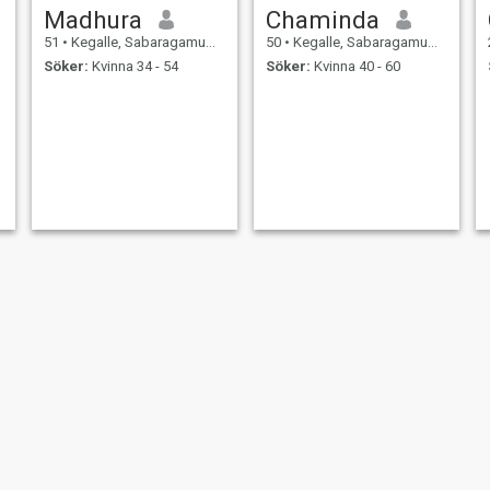
Madhura
Chaminda
51
•
Kegalle, Sabaragamuwa, Sri Lanka
50
•
Kegalle, Sabaragamuwa, Sri Lanka
Söker:
Kvinna 34 - 54
Söker:
Kvinna 40 - 60
Self stone
Kavin