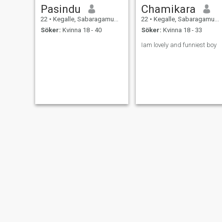
Pasindu
Chamikara
22
•
Kegalle, Sabaragamuwa, Sri Lanka
22
•
Kegalle, Sabaragamuwa, Sri Lanka
Söker:
Kvinna 18 - 40
Söker:
Kvinna 18 - 33
Iam lovely and funniest boy
Sanath
Gihan