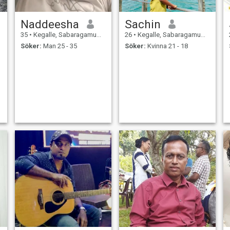
Naddeesha
Sachin
35
•
Kegalle, Sabaragamuwa, Sri Lanka
26
•
Kegalle, Sabaragamuwa, Sri Lanka
Söker:
Man 25 - 35
Söker:
Kvinna 21 - 18