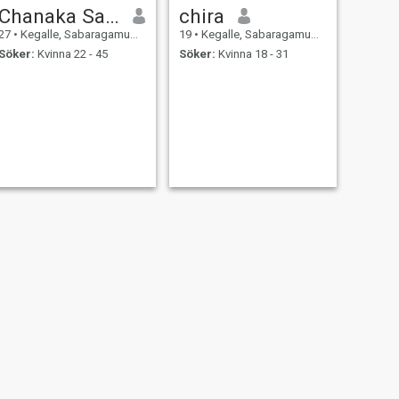
Chanaka Sampath
chira
27
•
Kegalle, Sabaragamuwa, Sri Lanka
19
•
Kegalle, Sabaragamuwa, Sri Lanka
Söker:
Kvinna 22 - 45
Söker:
Kvinna 18 - 31
NÄSTA
Arshad