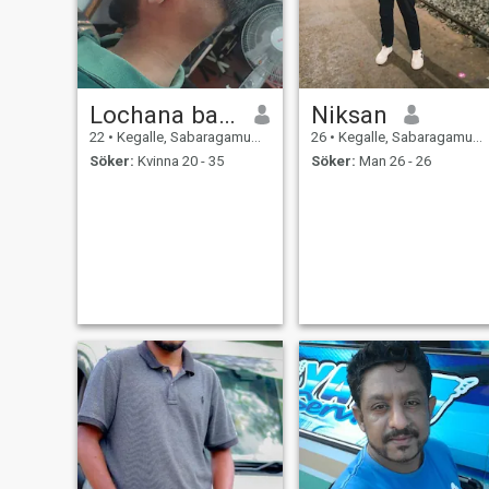
Lochana balasOORIYA
Niksan
22
•
Kegalle, Sabaragamuwa, Sri Lanka
26
•
Kegalle, Sabaragamuwa, Sri Lanka
Söker:
Kvinna 20 - 35
Söker:
Man 26 - 26