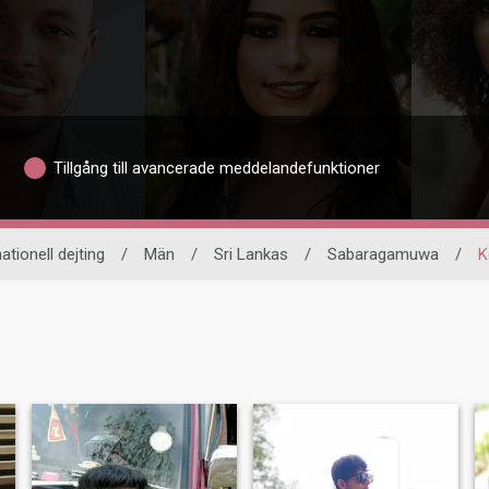
Tillgång till avancerade meddelandefunktioner
ationell dejting
/
Män
/
Sri Lankas
/
Sabaragamuwa
/
K