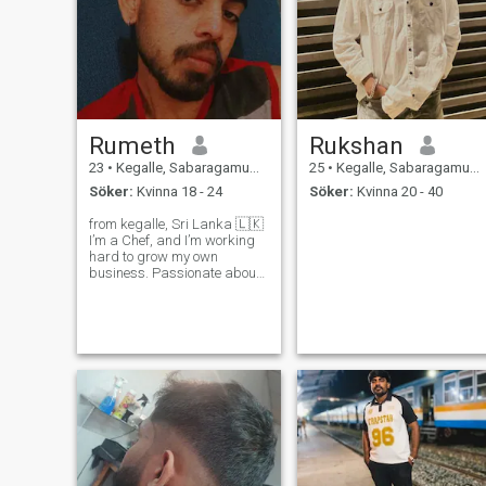
Rumeth
Rukshan
23
•
Kegalle, Sabaragamuwa, Sri Lanka
25
•
Kegalle, Sabaragamuwa, Sri Lanka
Söker:
Kvinna 18 - 24
Söker:
Kvinna 20 - 40
from kegalle, Sri Lanka 🇱🇰
I’m a Chef, and I’m working
hard to grow my own
business. Passionate about
good food, travel, and
building a peaceful life 🏍️✈️
Not here for games. Looking
for a kind, loyal girl 19-23
who believes in growing
together.