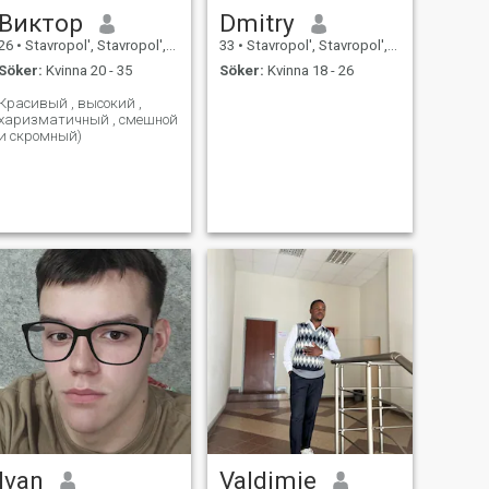
Виктор
Dmitry
26
•
Stavropol', Stavropol', Ryssland
33
•
Stavropol', Stavropol', Ryssland
Söker:
Kvinna 20 - 35
Söker:
Kvinna 18 - 26
Красивый , высокий ,
харизматичный , смешной
и скромный)
Ivan
Valdimie