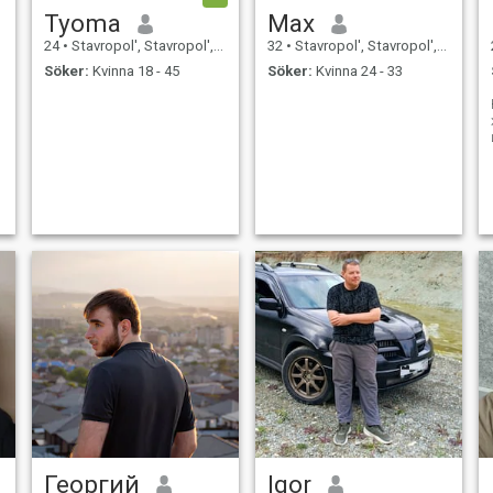
Tyoma
Max
24
•
Stavropol', Stavropol', Ryssland
32
•
Stavropol', Stavropol', Ryssland
Söker:
Kvinna 18 - 45
Söker:
Kvinna 24 - 33
Георгий
Igor