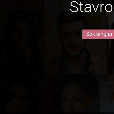
Stavro
Sök singlar