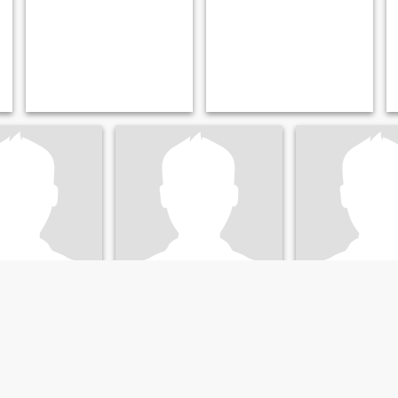
andr
Renaud
Мэн
', Stavropol', Ryssland
45
•
Stavropol', Stavropol', Ryssland
28
•
Stavropol', Stavrop
nna 18 - 50
Söker:
Kvinna 30 - 50
Söker:
Kvinna 20 