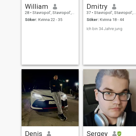
William
Dmitry
28
•
Stavropol', Stavropol', Ryssland
37
•
Stavropol', Stavropol', Ryssland
Söker:
Kvinna 22 - 35
Söker:
Kvinna 18 - 44
Ich bin 34 Jahre jung
Denis
Sergey