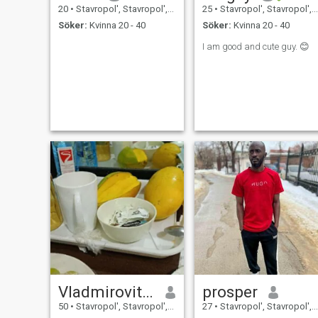
20
•
Stavropol', Stavropol', Ryssland
25
•
Stavropol', Stavropol', Ryssland
Söker:
Kvinna 20 - 40
Söker:
Kvinna 20 - 40
I am good and cute guy. 😊
Vladmirovitch
prosper
50
•
Stavropol', Stavropol', Ryssland
27
•
Stavropol', Stavropol', Ryssland