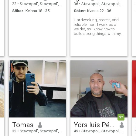
22
•
Stavropol', Stavropol', Ryssland
36
•
Stavropol', Stavropol', Ryssland
Söker:
Kvinna 18 - 35
Söker:
Kvinna 22 - 36
Hardworking, honest, and
reliable man. I work as a
welder, so I know how to
build strong things with my
own hands😉
NY
Tomas
Yors luis Pérez
32
•
Stavropol', Stavropol', Ryssland
49
•
Stavropol', Stavropol', Ryssland