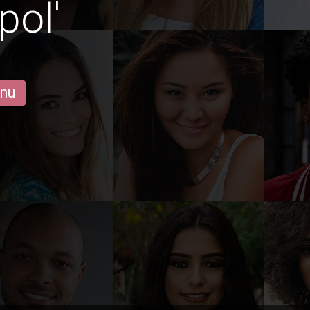
pol'
 nu