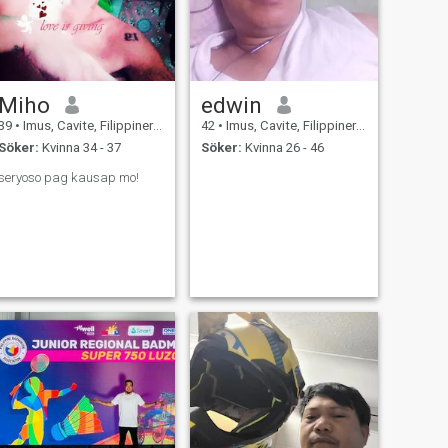
Miho
edwin
39
•
Imus, Cavite, Filippinerna
42
•
Imus, Cavite, Filippinerna
Söker:
Kvinna 34 - 37
Söker:
Kvinna 26 - 46
seryoso pag kausap mo!