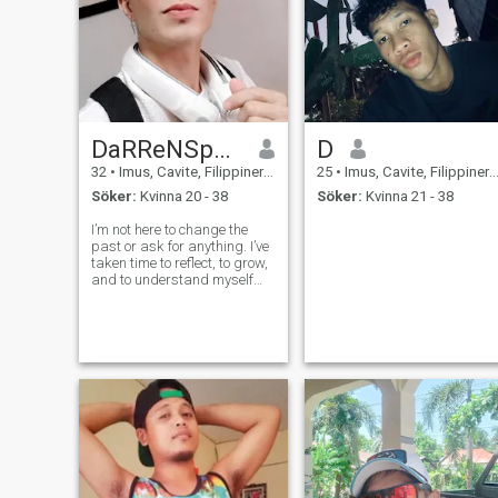
DaRReNSpanTOINKs
D
32
•
Imus, Cavite, Filippinerna
25
•
Imus, Cavite, Filippinerna
Söker:
Kvinna 20 - 38
Söker:
Kvinna 21 - 38
I’m not here to change the
past or ask for anything. I’ve
taken time to reflect, to grow,
and to understand myself
more deeply. What we had
taught me a lot—about love,
about mistakes, and about
what truly matters. I carry no
bitterness, only gratitud