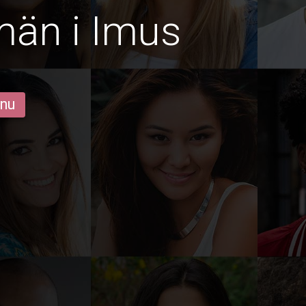
män i Imus
 nu