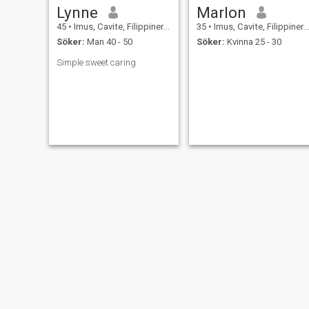
Lynne
Marlon
45
•
Imus, Cavite, Filippinerna
35
•
Imus, Cavite, Filippinerna
Söker:
Man 40 - 50
Söker:
Kvinna 25 - 30
Simple sweet caring
bry
asi paraiso