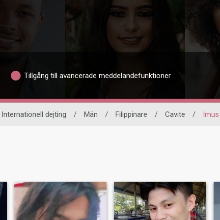
Tillgång till avancerade meddelandefunktioner
Internationell dejting
/
Män
/
Filippinare
/
Cavite
/
Imus