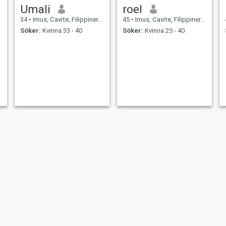
Umali
roel
34
•
Imus, Cavite, Filippinerna
45
•
Imus, Cavite, Filippinerna
Söker:
Kvinna 33 - 40
Söker:
Kvinna 25 - 40
John Lowell
Luke