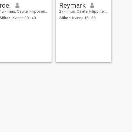
roel
Reymark
45
•
Imus, Cavite, Filippinerna
27
•
Imus, Cavite, Filippinerna
Söker:
Kvinna 30 - 40
Söker:
Kvinna 18 - 30
NÄSTA
Jay pee