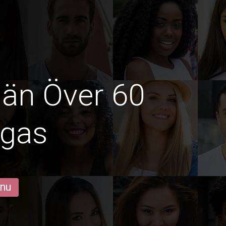
män Över 60
ngas
 nu