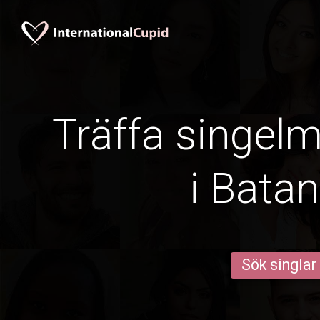
Träffa singel
i Bata
Sök singlar