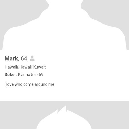
Mark
, 64
Ḥawallī, Hawali, Kuwait
Söker:
Kvinna 55 - 59
I love who come around me