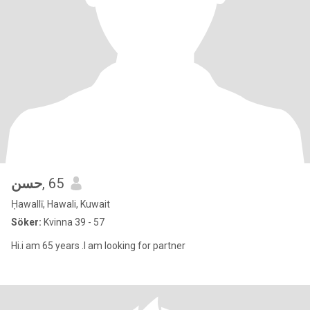
حسن
, 65
Ḥawallī, Hawali, Kuwait
Söker:
Kvinna 39 - 57
Hi.i am 65 years .I am looking for partner