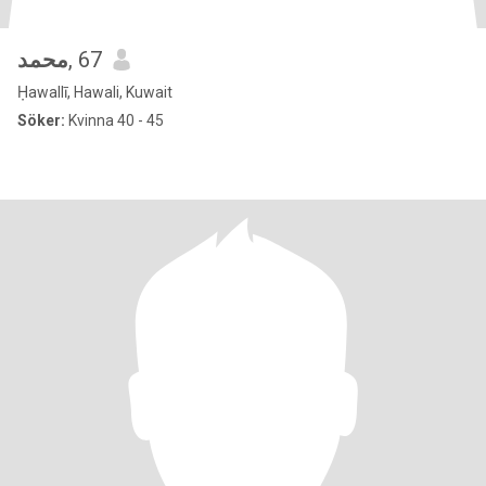
محمد
, 67
Ḥawallī, Hawali, Kuwait
Söker:
Kvinna 40 - 45