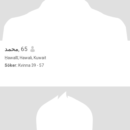
محمد
, 65
Ḥawallī, Hawali, Kuwait
Söker:
Kvinna 39 - 57