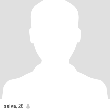
selva
, 28