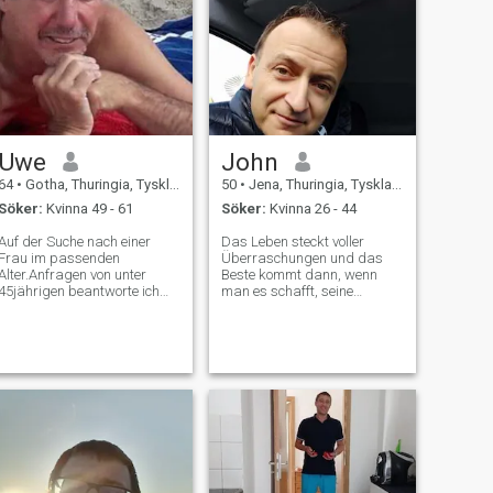
Uwe
John
64
•
Gotha, Thuringia, Tyskland
50
•
Jena, Thuringia, Tyskland
Söker:
Kvinna 49 - 61
Söker:
Kvinna 26 - 44
Auf der Suche nach einer
Das Leben steckt voller
Frau im passenden
Überraschungen und das
Alter.Anfragen von unter
Beste kommt dann, wenn
45jährigen beantworte ich
man es schafft, seine
nicht mehr.Ich wohne in einer
Komfortzone zu verlassen.
ländlichen Gegend
Seien wir realistisch und
(Kleinstadt)- wer immer in
versuchen das Unmögliche.
der Grossstadt gewohnt hat
Ich mache super gern Sport
fühlt sich hier bestimmt nicht
und lege Wert auf gesunde
wohl. Ich möchte auch n
Ernährung, Nachhaltigkeit