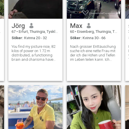
Jörg
Max
67
•
Erfurt, Thuringia, Tyskland
60
•
Eisenberg, Thuringia, Tyskland
Söker:
Kvinna 20 - 32
Söker:
Kvinna 30 - 66
You find my picture nice, 82
Nach grosser Enttäuschung
kilos of power on 1.72 m
suche ich eine nette Frau mit
distributed, a functioning
der ich die Höhen und Tiefen
brain and charisma have
im Leben teilen kann. Ich
you to oppose something? He
verreise gern, lerne gern neue
has not despaired, has not
Menschen kennen und bin
liked on the search, not with
auch interessiert fremde
a leg already in the old
Kulturen kennenzulernen. Ich
people's home, on the head
mag es mit Freunden
do not
auszug