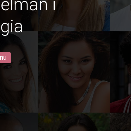
gelmän i
gia
 nu