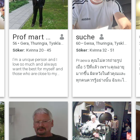
Prof mart Omos
suche
56
•
Gera, Thuringia, Tyskland
60
•
Geisa, Thuringia, Tyskland
Söker:
Kvinna 20 - 45
Söker:
Kvinna 32 - 51
I'm a unique person and I
Praewa คุณไม่ควรถ่ายรูป
love so much and always
เมื่อ 5 ปีที่แล้ว เพราะคุณอายุ
want the best for myself and
those who are close to my
มากขึ้น ผิดหวังในตัวคุณและ
d
heart 💜 and I really want
ทุกคนควรรู้อย่างนั้น ฉันจะไม่
what it's important in life and
เขียนถึงใครที่นี่ เพราะฉันอยู่
creative available when it's
needed always ready to
ไกลจากประเทศไทย และหลัง
obeyed and put God first as
จากเดินทางไปประเทศไทย 4
my pri
ครั้ง ฉันจะไม่เดินทางไป
ประเทศนี้อีกต่อไป เพราะฉัน
ผิดหวังอย่างขมขื