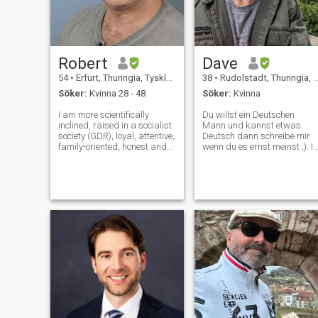
Robert
Dave
54
•
Erfurt, Thuringia, Tyskland
38
•
Rudolstadt, Thuringia, Tyskland
Söker:
Kvinna 28 - 48
Söker:
Kvinna
I am more scientifically
Du willst ein Deutschen
inclined, raised in a socialist
Mann und kannst etwas
society (GDR), loyal, attentive,
Deutsch dann schreibe mir
family-oriented, honest and
wenn du es ernst meinst ;). I
open and... I am not Hercules
only write verified users and
and I am not a millionaire. I
more like a picture would
have a desire to have
also be great. Who else has
children (a must). I have no
questions can ask. Women
money, I am a poor ma
with Hi and such don't need
to writ