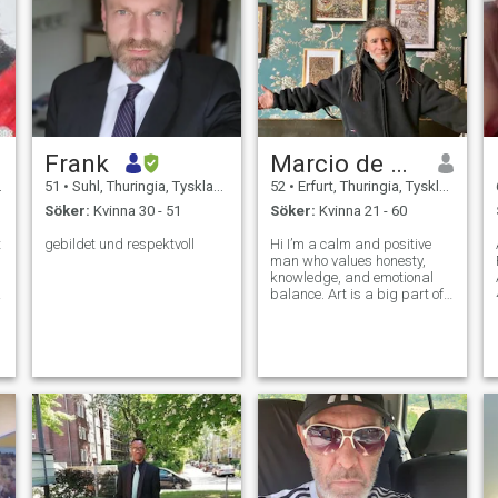
Frank
Marcio de Oliveira
51
•
Suhl, Thuringia, Tyskland
52
•
Erfurt, Thuringia, Tyskland
Söker:
Kvinna 30 - 51
Söker:
Kvinna 21 - 60
t
gebildet und respektvoll
Hi I’m a calm and positive
man who values honesty,
knowledge, and emotional
balance. Art is a big part of
my life — it keeps my mind
healthy and my heart
inspired. I believe that true
connection means walking
side by side, accepting each
other’s impe