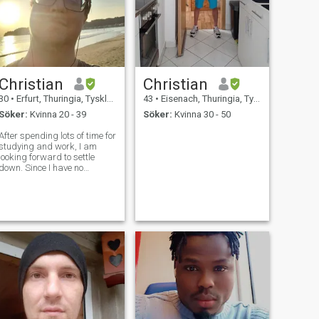
Christian
Christian
30
•
Erfurt, Thuringia, Tyskland
43
•
Eisenach, Thuringia, Tyskland
Söker:
Kvinna 20 - 39
Söker:
Kvinna 30 - 50
After spending lots of time for
studying and work, I am
looking forward to settle
down. Since I have no
particular attachment to my
home country and made
nothing but good experiences
traveling, I would even prefer
moving to another country.
My curren