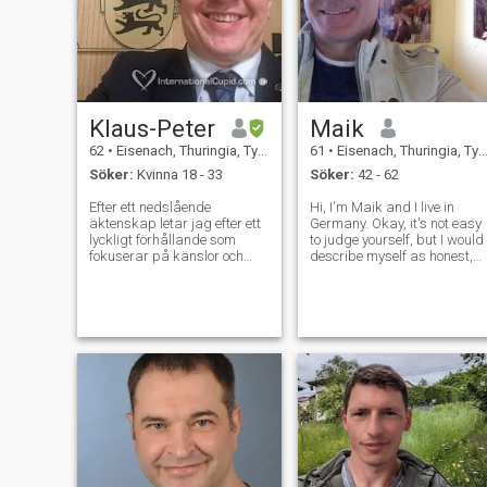
Klaus-Peter
Maik
62
•
Eisenach, Thuringia, Tyskland
61
•
Eisenach, Thuringia, Tyskland
Söker:
Kvinna 18 - 33
Söker:
42 - 62
Efter ett nedslående
Hi, I'm Maik and I live in
äktenskap letar jag efter ett
Germany. Okay, it's not easy
lyckligt förhållande som
to judge yourself, but I would
fokuserar på känslor och
describe myself as honest,
kärlek, inte bara materiella
reliable, calm, humorous an
saker. Jag är journalist,
loyal. I like sports, being in
föreläsare och politiker och
nature and I love animals.
arbetar i ett parlament i
Everything else you have to
Tyskland som
find out for yoursel
presstalesman för ett
konservativt parti. Jag
älskar sportaktiviteter
(styrka sport, Cykling och
kampsport) och
äventyrsturism, men jag är
öppen för nya idéer och
förslag. Jag är icke-rökare
och dricker inte alkohol.