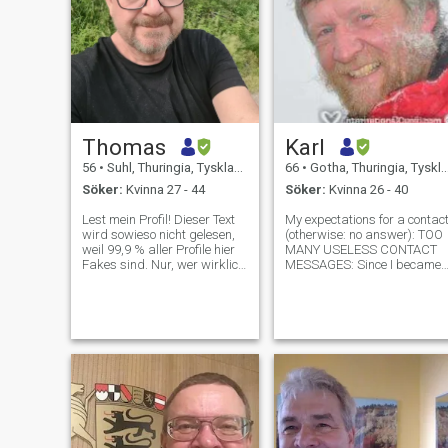
Thomas
Karl
56
•
Suhl, Thuringia, Tyskland
66
•
Gotha, Thuringia, Tyskland
Söker:
Kvinna 27 - 44
Söker:
Kvinna 26 - 40
Lest mein Profil! Dieser Text
My expectations for a contac
wird sowieso nicht gelesen,
(otherwise: no answer): TOO
weil 99,9 % aller Profile hier
MANY USELESS CONTACT
Fakes sind. Nur, wer wirklich
MESSAGES: Since I became
ernste Absichten hat, so mit
a paying member here, I am
der Liebe und so, darf mich
contacted by more than 100
gerne anschreiben, aber die
profiles per week - so
ganzen Betrüger sollten es
obviously, I cannot start
lassen, weil ich ni
dialogues with them all to
find out the s