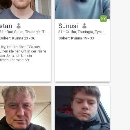
NY
stan
Sunusi
31
•
Bad Sulza, Thuringia, Tyskland
21
•
Gotha, Thuringia, Tyskland
Söker:
Kvinna 23 - 36
Söker:
Kvinna 19 - 33
Hey, ich bin Stan(33),aus
Einen kleinen Ort in der Nähe
von Jena. Ich bin ein
Techniker mit einer
Leidenschaft für Physik und
Investition. Ich suche nach
jemandem, der meine Liebe
für Reisen teilt und mit dem
ich meine Freizeit verbringen
kann. Ich