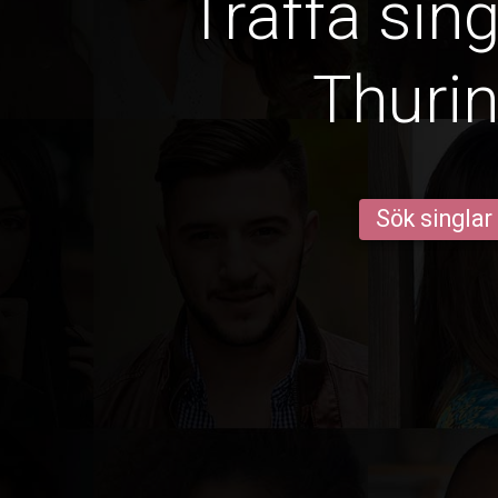
Träffa sin
Thurin
Sök singlar