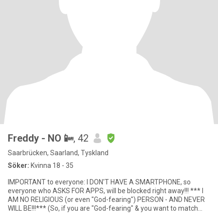
Freddy - NO 📴
, 42
Saarbrücken, Saarland, Tyskland
Söker:
Kvinna 18 - 35
IMPORTANT to everyone: I DON'T HAVE A SMARTPHONE, so
everyone who ASKS FOR APPS, will be blocked right away!!! *** I
AM NO RELIGIOUS (or even "God-fearing") PERSON - AND NEVER
WILL BE!!!*** (So, if you are "God-fearing" & you want to match
with me,