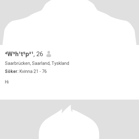
⁴W⁹h¹t⁵p²¹
, 26
Saarbrücken, Saarland, Tyskland
Söker:
Kvinna 21 - 76
Hi