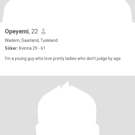
Opeyemi
, 22
Wadern, Saarland, Tyskland
Söker:
Kvinna 29 - 61
I’m a young guy who love pretty ladies who don’t judge by age