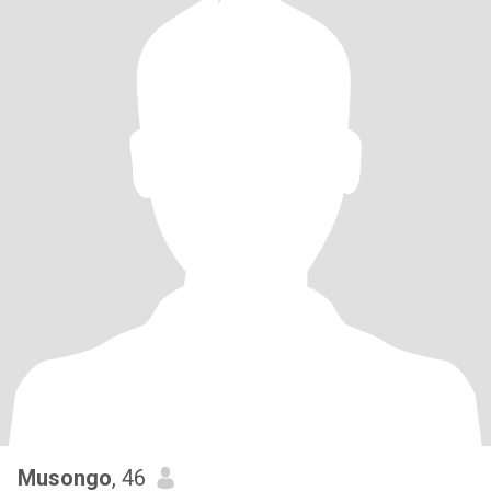
Musongo
, 46