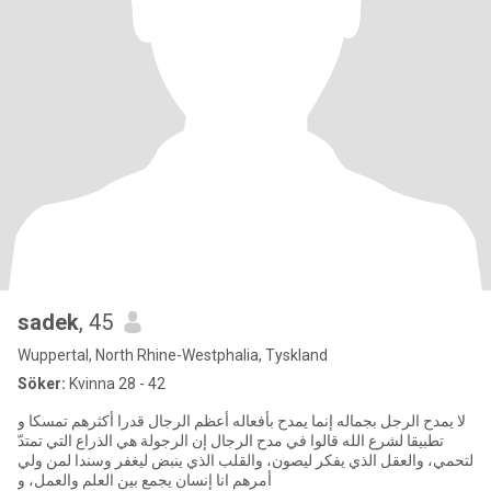
sadek
, 45
Wuppertal, North Rhine-Westphalia, Tyskland
Söker:
Kvinna 28 - 42
لا يمدح الرجل بجماله إنما يمدح بأفعاله أعظم الرجال قدرا أكثرهم تمسكا و
تطبيقا لشرع الله قالوا في مدح الرجال إن الرجولة هي الذراع التي تمتدّ
لتحمي، والعقل الذي يفكر ليصون، والقلب الذي ينبض ليغفر وسندا لمن ولي
أمرهم انا إنسان يجمع بين العلم والعمل، و