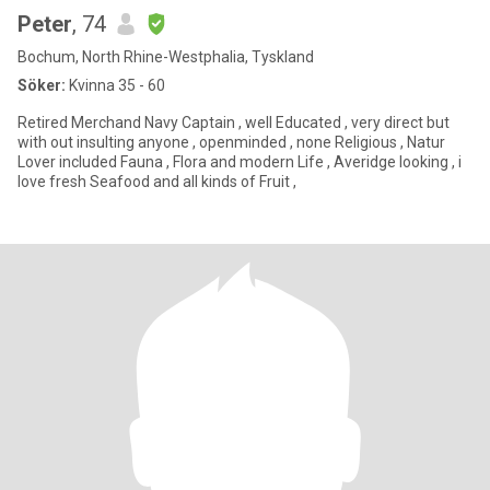
Peter
, 74
Bochum, North Rhine-Westphalia, Tyskland
Söker:
Kvinna 35 - 60
Retired Merchand Navy Captain , well Educated , very direct but
with out insulting anyone , openminded , none Religious , Natur
Lover included Fauna , Flora and modern Life , Averidge looking , i
love fresh Seafood and all kinds of Fruit ,