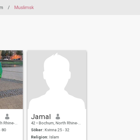
um
/
Muslimsk
g
Jamal
halia, Tyskland
42
•
Bochum, North Rhine-Westphalia, Tyskland
- 80
Söker:
Kvinna 25 - 32
Religion:
Islam