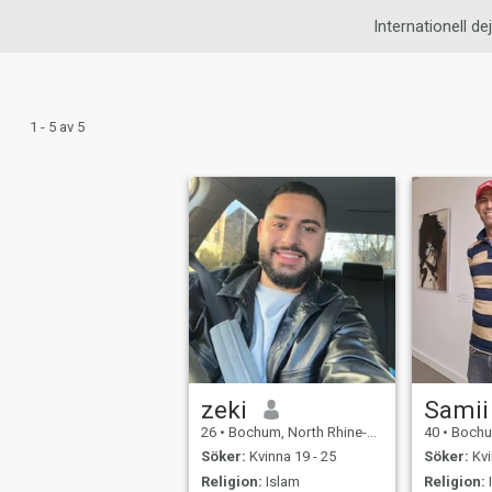
Internationell dej
1 - 5 av 5
zeki
Samii
26
•
Bochum, North Rhine-Westphalia, Tyskland
40
•
Bochum, Nort
Söker:
Kvinna 19 - 25
Söker:
Kvi
Religion:
Islam
Religion: