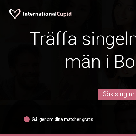
Träffa singe
män i B
Sök singlar
Gå igenom dina matcher gratis