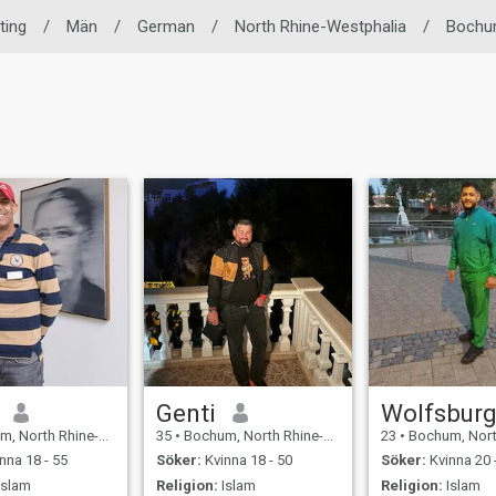
ting
/
Män
/
German
/
North Rhine-Westphalia
/
Boch
Genti
Wolfsbur
h Rhine-Westphalia, Tyskland
35
•
Bochum, North Rhine-Westphalia, Tyskland
23
•
Bochum, North Rhine-Westp
nna 18 - 55
Söker:
Kvinna 18 - 50
Söker:
Kvinna 20 
Islam
Religion:
Islam
Religion:
Islam