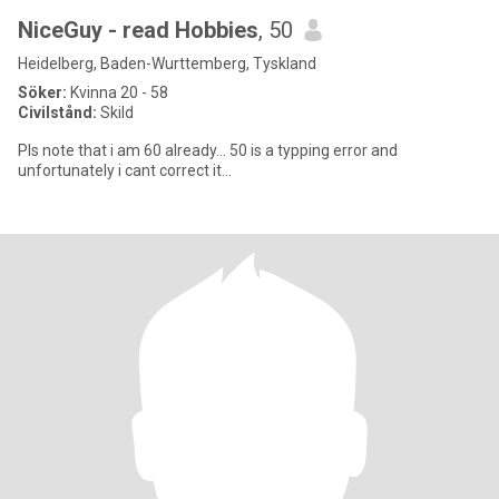
NiceGuy - read Hobbies
, 50
Heidelberg, Baden-Wurttemberg, Tyskland
Söker:
Kvinna 20 - 58
Civilstånd:
Skild
Pls note that i am 60 already... 50 is a typping error and
unfortunately i cant correct it...