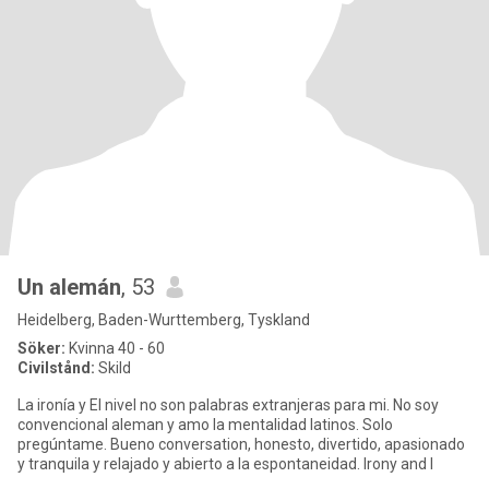
Un alemán
, 53
Heidelberg, Baden-Wurttemberg, Tyskland
Söker:
Kvinna 40 - 60
Civilstånd:
Skild
La ironía y El nivel no son palabras extranjeras para mi. No soy
convencional aleman y amo la mentalidad latinos. Solo
pregúntame. Bueno conversation, honesto, divertido, apasionado
y tranquila y relajado y abierto a la espontaneidad. Irony and l