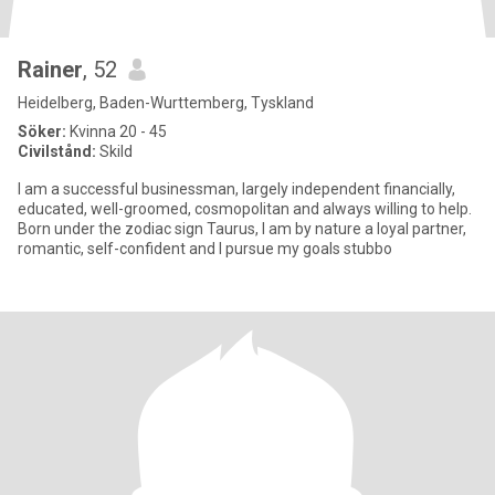
Rainer
, 52
Heidelberg, Baden-Wurttemberg, Tyskland
Söker:
Kvinna 20 - 45
Civilstånd:
Skild
I am a successful businessman, largely independent financially,
educated, well-groomed, cosmopolitan and always willing to help.
Born under the zodiac sign Taurus, I am by nature a loyal partner,
romantic, self-confident and I pursue my goals stubbo