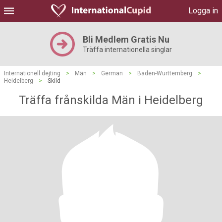
Logga in
Bli Medlem Gratis Nu
Träffa internationella singlar
Internationell dejting
>
Män
>
German
>
Baden-Wurttemberg
>
Heidelberg
>
Skild
Träffa frånskilda Män i Heidelberg