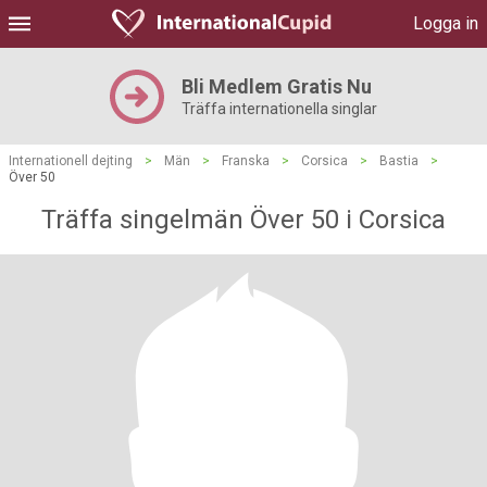
Logga in
Bli Medlem Gratis Nu
Träffa internationella singlar
Internationell dejting
>
Män
>
Franska
>
Corsica
>
Bastia
>
Över 50
Träffa singelmän Över 50 i Corsica