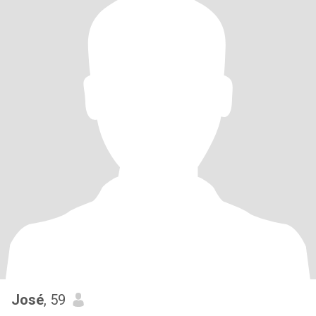
José
, 59