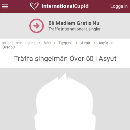
Logga in
Bli Medlem Gratis Nu
Träffa internationella singlar
Internationell dejting
>
Män
>
Egyptisk
>
Asyūţ
>
Asyūţ
>
Över 60
Träffa singelmän Över 60 i Asyut