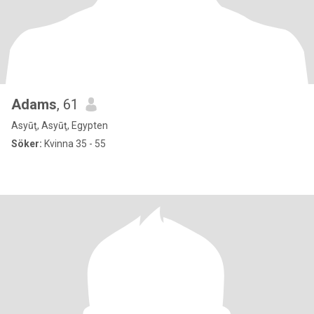
Adams
, 61
Asyūţ, Asyūţ, Egypten
Söker:
Kvinna 35 - 55