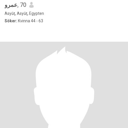
عمرو
, 70
Asyūţ, Asyūţ, Egypten
Söker:
Kvinna 44 - 63