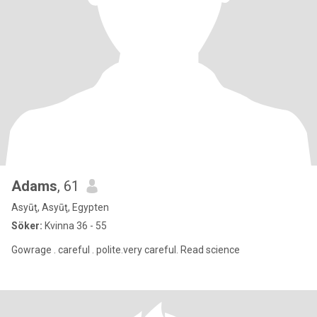
Adams
, 61
Asyūţ, Asyūţ, Egypten
Söker:
Kvinna 36 - 55
Gowrage . careful . polite.very careful. Read science