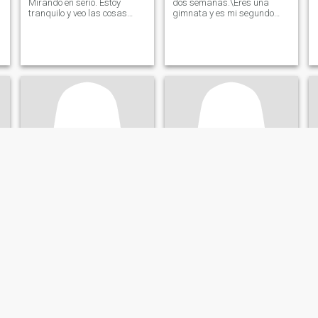
Mirando en serio. Estoy
dos semanas.\Eres una
tranquilo y veo las cosas
gimnata y es mi segundo
positivas.
hogar. 😊 Leer!! Si no te
respondo, no estoy
interesado, ¡OK! Por favor
respete eso!! A nadie le gusta
una persona loca.
Nita
Iwona
71
•
Linköping, Östergötland, Suecia
49
•
Finspång, Östergötland, Suecia
Buscando:
Hombre 48 - 69
Buscando:
Hombre 46 - 57
Soy feliz empático
humorístico amoroso
agradable de estar con
amigos, dice