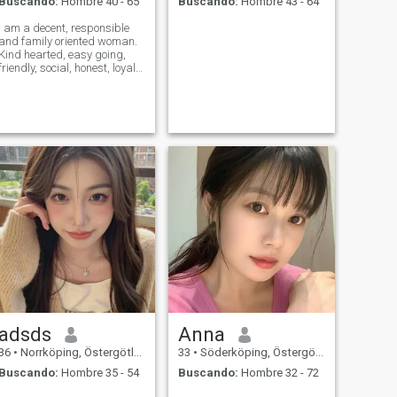
Buscando:
Hombre 40 - 65
Buscando:
Hombre 43 - 64
I am a decent, responsible
and family oriented woman.
Kind hearted, easy going,
friendly, social, honest, loyal
and a one man's woman, a
journalist/TV anchor by
profession.
adsds
Anna
36
•
Norrköping, Östergötland, Suecia
33
•
Söderköping, Östergötland, Suecia
Buscando:
Hombre 35 - 54
Buscando:
Hombre 32 - 72