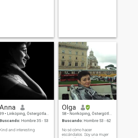
Anna
Olga
39
•
Linköping, Östergötland, Suecia
58
•
Norrköping, Östergötland, Suecia
Buscando:
Hombre 35 - 53
Buscando:
Hombre 53 - 62
Kind and interesting
No sé cómo hacer
escándalos. Soy una mujer