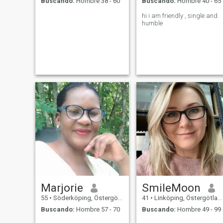
Buscando:
Hombre 38 - 60
Buscando:
Hombre 40 - 65
hi i am friendly , single and
humble
Marjorie
SmileMoon
55
•
Söderköping, Östergötland, Suecia
41
•
Linköping, Östergötland, Suecia
Buscando:
Hombre 57 - 70
Buscando:
Hombre 49 - 99