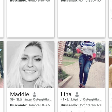
Buscando:
Hombre 40 - 60
Buscando:
Hombre 30 - 50
Maddie
Lina
59
•
Skänninge, Östergötland, Suecia
41
•
Linköping, Östergötland, Suecia
Buscando:
Hombre 50 - 65
Buscando:
Hombre 39 - 60