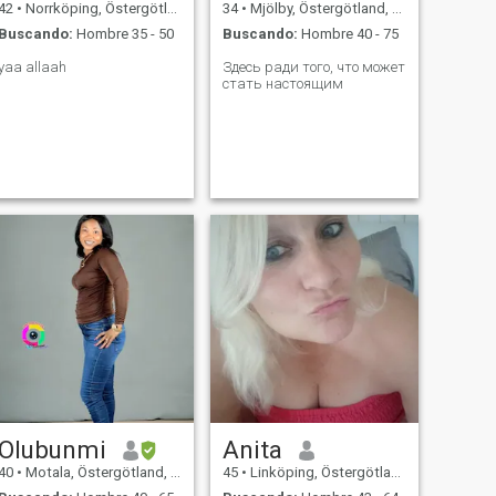
42
•
Norrköping, Östergötland, Suecia
34
•
Mjölby, Östergötland, Suecia
Buscando:
Hombre 35 - 50
Buscando:
Hombre 40 - 75
yaa allaah
Здесь ради того, что может
стать настоящим
Olubunmi
Anita
40
•
Motala, Östergötland, Suecia
45
•
Linköping, Östergötland, Suecia