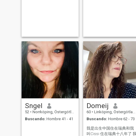
Sngel
Domeij
52
•
Norrköping, Östergötland, Suecia
60
•
Linköping, Östergötland, Suecia
Buscando:
Hombre 41 - 41
Buscando:
Hombre 62 - 73
我是出生中国住在瑞典和我
叫Cissi 住在瑞典十八年了 