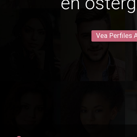
en österg
Vea Perfiles 