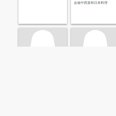
会做中西菜和日本料理
Susan
Zeynep
32
•
Linköping, Östergötland, Suecia
49
•
Linköping, Östergötland, Suecia
Buscando:
Hombre 27 - 46
Buscando:
Hombre 47 - 69
Calm energy, dry humour,
good boundaries.