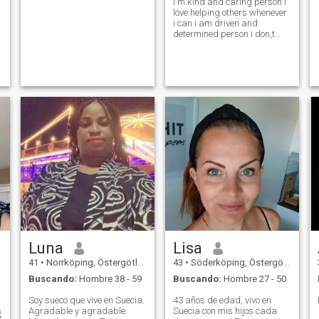
I m kind and caring person i
love helping others whenever
i can i am driven and
determined person i don,t
give up easily i positive
person who sees the good in
other people honesty and
trus.are big things when
it,comes to love
Luna
Lisa
41
•
Norrköping, Östergötland, Suecia
43
•
Söderköping, Östergötland, Suecia
Buscando:
Hombre 38 - 59
Buscando:
Hombre 27 - 50
Soy sueco que vive en Suecia.
43 años de edad, vivo en
Agradable y agradable.
Suecia con mis hijos cada
我