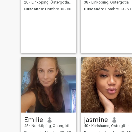
20
•
Linköping, Östergötland, Suecia
38
•
Linköping, Östergötland, Suecia
Buscando:
Hombre 30 - 80
Buscando:
Hombre 39 - 63
Emilie
jasmine
45
•
Norrköping, Östergötland, Suecia
40
•
Karlshamn, Östergötland, Suecia