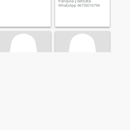
tranquila y sensata.
WhatsApp 46735016794
kira
Anna
31
•
Motala, Östergötland, Suecia
44
•
Norrköping, Östergötland, Suecia
Buscando:
Hombre 48 - 58
Buscando:
Hombre 35 - 54
Nyfiken på livet!