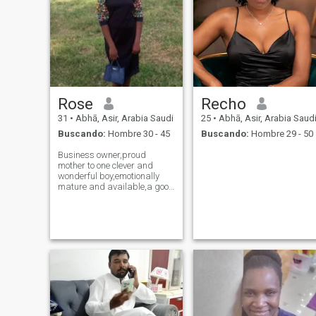
Rose
Recho
31
•
Abhā, Asir, Arabia Saudi
25
•
Abhā, Asir, Arabia Saud
Buscando:
Hombre 30 - 45
Buscando:
Hombre 29 - 50
Business owner,proud
mother to one clever and
wonderful boy,emotionally
mature and available,a good
cook,value
communication,loyalty and
commitment,playful,love to
laugh...if you're an intentional
man who wants to
commit,knows how to
stayloyal and st