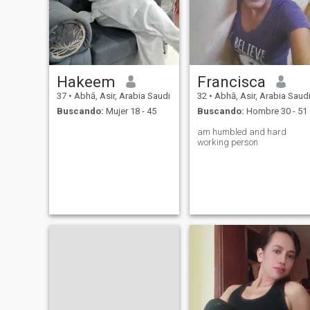
Hakeem
Francisca
37
•
Abhā, Asir, Arabia Saudi
32
•
Abhā, Asir, Arabia Saud
Buscando:
Mujer 18 - 45
Buscando:
Hombre 30 - 51
am humbled and hard
working person