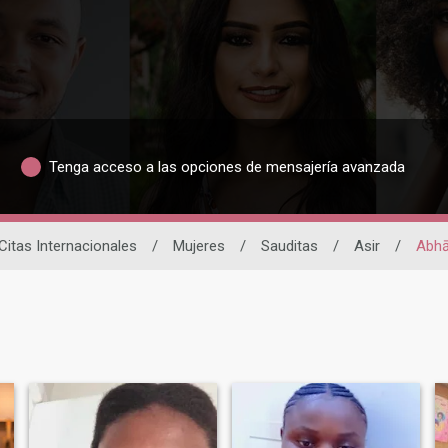
Tenga acceso a las opciones de mensajería avanzada
Citas Internacionales
/
Mujeres
/
Sauditas
/
Asir
/
Abh