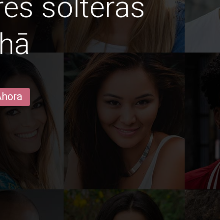
es solteras
bhā
Ahora