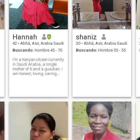
Hannah
shaniz
i
42
•
Abhā, Asir, Arabia Saudi
30
•
Abhā, Asir, Arabia Saudi
Buscando:
Hombre 45 - 70
Buscando:
Hombre 33 - 55
I'm a Kenyan citizen currently
in Saudi Arabia, a single
mother of 6 and a guadian. I
am honest, loving, caring,
understanding, responsible,
kind and down to earth.