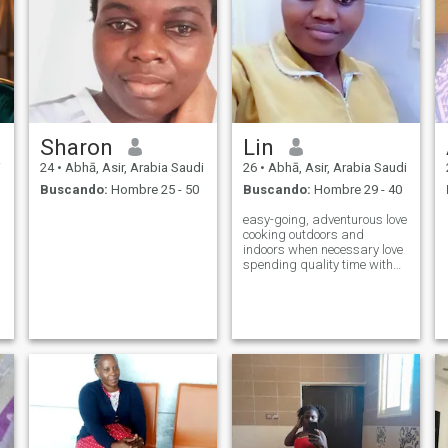
Sharon
Lin
i
24
•
Abhā, Asir, Arabia Saudi
26
•
Abhā, Asir, Arabia Saudi
Buscando:
Hombre 25 - 50
Buscando:
Hombre 29 - 40
easy-going, adventurous love
cooking outdoors and
indoors when necessary love
spending quality time with
my family and friends,
cooking, listening to music
watching TV shows series
movies likes to listen when
you talk 26yrs old a mom of
one looking f