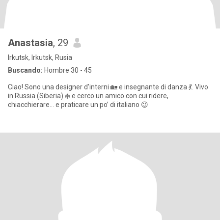
Anastasia
, 29
Irkutsk, Irkutsk, Rusia
Buscando:
Hombre 30 - 45
Ciao! Sono una designer d’interni 🏡 e insegnante di danza 💃. Vivo
in Russia (Siberia) ❄️ e cerco un amico con cui ridere,
chiacchierare… e praticare un po’ di italiano 😉