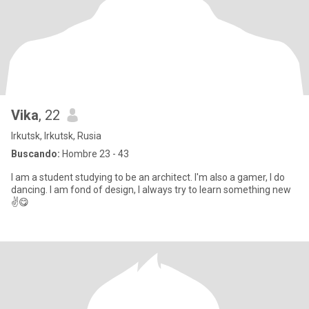
Vika
, 22
Irkutsk, Irkutsk, Rusia
Buscando:
Hombre 23 - 43
I am a student studying to be an architect. I'm also a gamer, I do
dancing. I am fond of design, I always try to learn something new
✌️😋