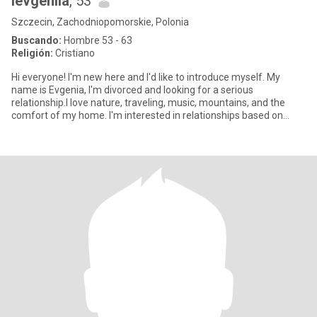
Ievgeniia
, 53
Szczecin, Zachodniopomorskie, Polonia
Buscando:
Hombre 53 - 63
Religión:
Cristiano
Hi everyone! I'm new here and I'd like to introduce myself. My
name is Evgenia, I'm divorced and looking for a serious
relationship.I love nature, traveling, music, mountains, and the
comfort of my home. I'm interested in relationships based on
mutua