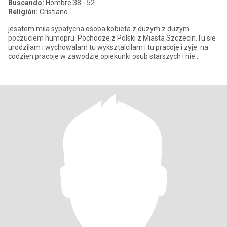
Buscando:
Hombre 38 - 52
Religión:
Cristiano
jesatem mila sypatycna osoba kobieta z duzym z duzym
poczuciem humopru .Pochodze z Polski z Miasta Szczecin.Tu sie
urodzilam i wychowalam tu wyksztalcilam i tu pracoje i zyje. na
codzien pracoje w zawodzie opiekunki osub starszych i nie
pelnospra