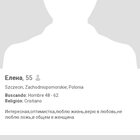
Елена
, 55
Szczecin, Zachodniopomorskie, Polonia
Buscando:
Hombre 48 - 62
Religión:
Cristiano
Интересная,оптимистка,люблю жизнь,верю в любовь,не
люблю ложь,в общем я женщина.