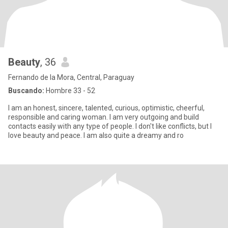
Beauty
, 36
Fernando de la Mora, Central, Paraguay
Buscando:
Hombre 33 - 52
I am an honest, sincere, talented, curious, optimistic, cheerful,
responsible and caring woman. I am very outgoing and build
contacts easily with any type of people. I don't like conflicts, but I
love beauty and peace. I am also quite a dreamy and ro