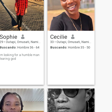
Sophie
Cecilie
29
•
Outapi, Omusati, Namibia
33
•
Outapi, Omusati, Namibia
Buscando:
Hombre 36 - 64
Buscando:
Hombre 35 - 50
Im looking for a humble man
fearing god