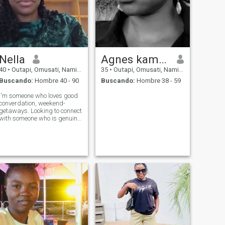
Nella
Agnes kamenye
40
•
Outapi, Omusati, Namibia
35
•
Outapi, Omusati, Namibia
Buscando:
Hombre 40 - 90
Buscando:
Hombre 38 - 59
I'm someone who loves good
converdation, weekend-
getaways. Looking to connect
with someone who is genuine,
curious and kind.