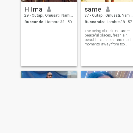
Hilma
same
29
•
Outapi, Omusati, Namibia
37
•
Outapi, Omusati, Namibia
Buscando:
Hombre 32 - 50
Buscando:
Hombre 38 - 57
love being close to nature —
peaceful places, fresh air,
beautiful sunsets, and quiet
moments away from too
much noise. A romantic
weekend for me would be
relaxing outdoors, enjoying
good conversation, laughter,
and simple beautiful
moments together