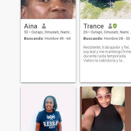
Aina
Trance
53
•
Outapi, Omusati, Namibia
26
•
Outapi, Omusati, Namibia
Buscando:
Hombre 49 - 64
Buscando:
Hombre 28 - 53
Resistente, trabajador y fiel,
soy leal y me mantengo firme
durante cada temporada.
Valoro la sabiduría y la
amabilidad 🦋