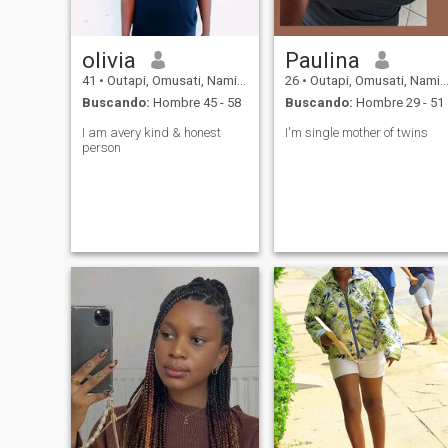
olivia
Paulina
41
•
Outapi, Omusati, Namibia
26
•
Outapi, Omusati, Namibia
Buscando:
Hombre 45 - 58
Buscando:
Hombre 29 - 51
I am avery kind & honest
I'm single mother of twins
person