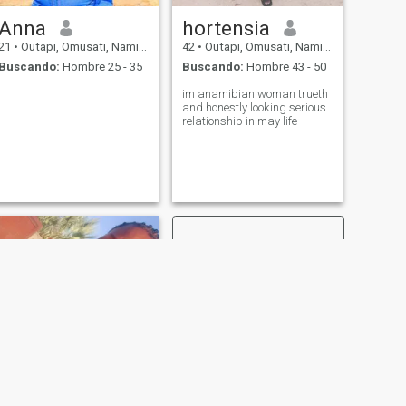
Anna
hortensia
21
•
Outapi, Omusati, Namibia
42
•
Outapi, Omusati, Namibia
Buscando:
Hombre 25 - 35
Buscando:
Hombre 43 - 50
im anamibian woman trueth
and honestly looking serious
relationship in may life
SIGUIENTE