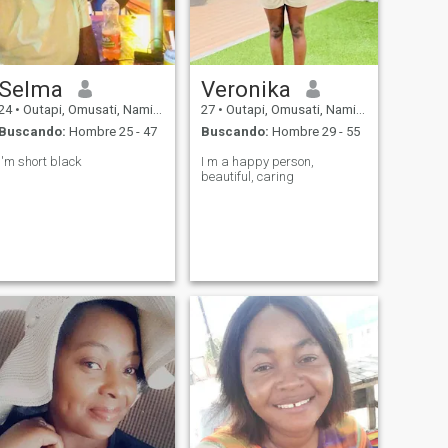
Selma
Veronika
24
•
Outapi, Omusati, Namibia
27
•
Outapi, Omusati, Namibia
Buscando:
Hombre 25 - 47
Buscando:
Hombre 29 - 55
I'm short black
I m a happy person,
beautiful, caring