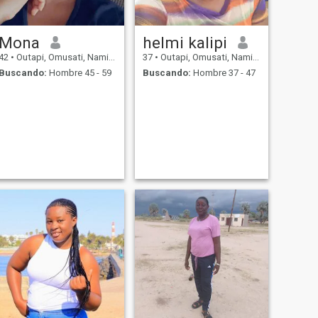
Mona
helmi kalipi
42
•
Outapi, Omusati, Namibia
37
•
Outapi, Omusati, Namibia
Buscando:
Hombre 45 - 59
Buscando:
Hombre 37 - 47