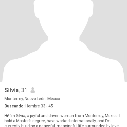
Silvia
, 31
Monterrey, Nuevo León, México
Buscando:
Hombre 33 - 45
Hi! I’m Silvia, a joyful and driven woman from Monterrey, Mexico. I
hold a Master’s degree, have worked internationally, and I’m
currently building a peaceful, meaningful life surrounded by love,