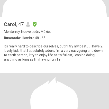
Carol
, 47
Monterrey, Nuevo León, México
Buscando:
Hombre 48 - 65
It's really hard to describe ourselves, but I'll try my best..... I have 2
lovely kids that I absolutely adore, I'm a very easygoing and down
to earth person, I try to enjoy life at it's fullest, I can be doing
anything as long as I'm having fun. I e