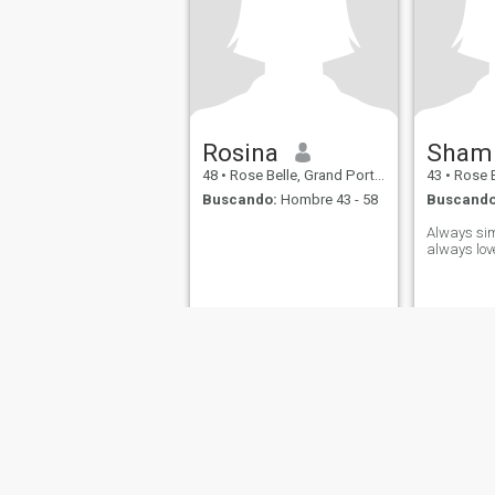
Rosina
Sham
48
•
Rose Belle, Grand Port, Mauricios
43
•
Rose Bell
Buscando:
Hombre 43 - 58
Buscando
Always sim
always lov
Sobre Nosotros
Contáctenos
Historias Exitosas
Términos 