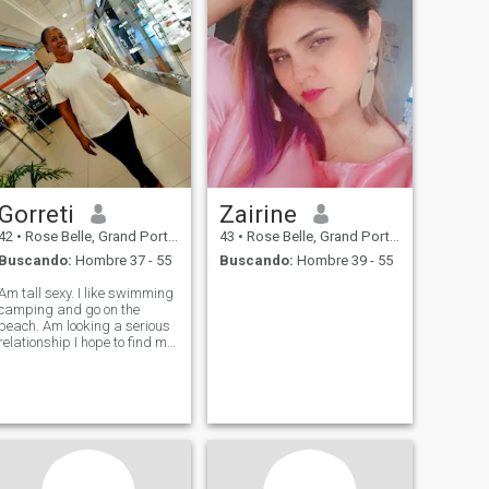
Gorreti
Zairine
42
•
Rose Belle, Grand Port, Mauricios
43
•
Rose Belle, Grand Port, Mauricios
Buscando:
Hombre 37 - 55
Buscando:
Hombre 39 - 55
Am tall sexy. I like swimming
camping and go on the
beach. Am looking a serious
relationship I hope to find my
best friend.