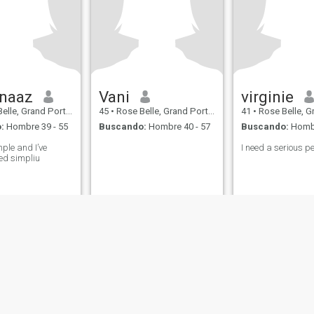
naaz
Vani
virginie
e, Grand Port, Mauricios
45
•
Rose Belle, Grand Port, Mauricios
41
•
Rose Belle, Grand Po
:
Hombre 39 - 55
Buscando:
Hombre 40 - 57
Buscando:
Hombr
ple and I’ve
I need a serious p
ed simpliu
de Uso
Política de Devoluciones
Política de privacidad
Política de cookie