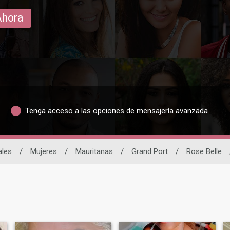
Ahora
Tenga acceso a las opciones de mensajería avanzada
ales
/
Mujeres
/
Mauritanas
/
Grand Port
/
Rose Belle