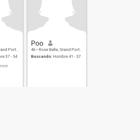
Poo
rt, Mauricios
46
•
Rose Belle, Grand Port, Mauricios
e 37 - 54
Buscando:
Hombre 41 - 57
erson
s
Seguridad en Citas
Mapa del Sitio
Normas de la Comunidad