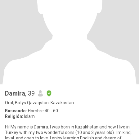
Damira
, 39
Oral, Batys Qazaqstan, Kazakastan
Buscando:
Hombre 40 - 60
Religión:
Islam
Hi! My name is Damira. I was born in Kazakhstan and now I live in
Turkey with my two wonderful sons (10 and 3 years old). I'm kind,
loyal, and open to love. I enjoy learning English and dream of