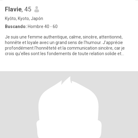
Flavie
, 45
Kyōto, Kyoto, Japón
Buscando:
Hombre 40 - 60
Je suis une femme authentique, calme, sincère, attentionné,
honnête et loyale avec un grand sens de l'humour. J'apprécie
profondément l'honnêteté et la communication sincère, car je
crois qu'elles sont les fondements de toute relation solide et
durab