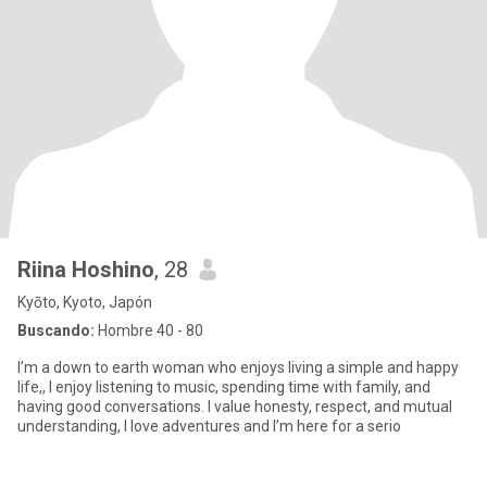
Riina Hoshino
, 28
Kyōto, Kyoto, Japón
Buscando:
Hombre 40 - 80
I’m a down to earth woman who enjoys living a simple and happy
life,, I enjoy listening to music, spending time with family, and
having good conversations. I value honesty, respect, and mutual
understanding, I love adventures and I’m here for a serio